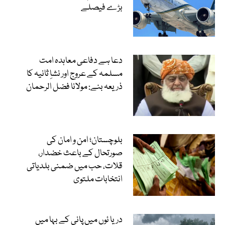
بڑے فیصلے
دعا ہے دفاعی معاہدہ امت
مسلمہ کے عروج اور نشاِ ثانیہ کا
ذریعہ بنے: مولانا فضل الرحمان
بلوچستان؛ امن و امان کی
صورتحال کے باعث خضدار،
قلات، حب میں ضمنی بلدیاتی
انتخابات ملتوی
دریا ئوں میں پانی کے بہا میں