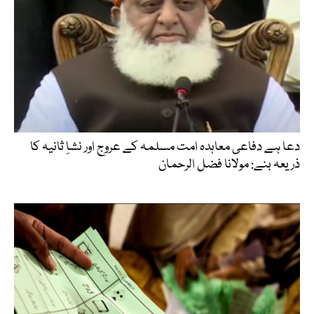
دعا ہے دفاعی معاہدہ امت مسلمہ کے عروج اور نشاِ ثانیہ کا
ذریعہ بنے: مولانا فضل الرحمان