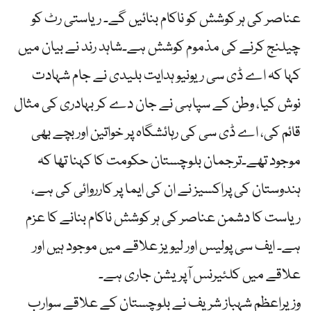
عناصر کی ہر کوشش کو ناکام بنائیں گے۔ ریاستی رٹ کو
چیلنج کرنے کی مذموم کوشش ہے۔شاہد رند نے بیان میں
کہا کہ اے ڈی سی ریونیو ہدایت بلیدی نے جام شہادت
نوش کیا، وطن کے سپاہی نے جان دے کر بہادری کی مثال
قائم کی، اے ڈی سی کی رہائشگاہ پر خواتین اور بچے بھی
موجود تھے۔ترجمان بلوچستان حکومت کا کہنا تھا کہ
ہندوستان کی پراکسیز نے ان کی ایما پر کارروائی کی ہے،
ریاست کا دشمن عناصر کی ہر کوشش ناکام بنانے کا عزم
ہے۔ ایف سی پولیس اور لیویز علاقے میں موجود ہیں اور
علاقے میں کلئیرنس آپریشن جاری ہے۔
وزیرِاعظم شہباز شریف نے بلوچستان کے علاقے سوارب