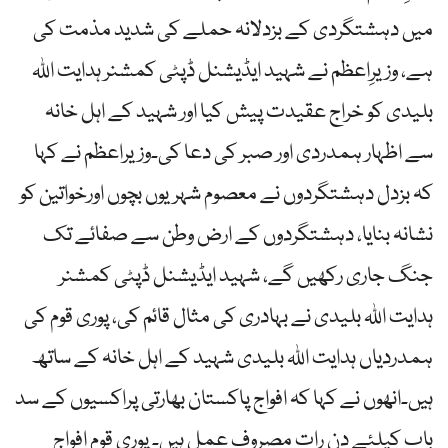
میں دہشتگردی کے بزدلانہ حملے کی شدید مذمت کی
ہے، وزیرِاعظم نے شہید ایڈیشنل ڈپٹی کمشنر ہدایت اللہ
بلیدی کو خراج عقیدت پیش کیا اور شہید کے اہل خانہ
سے اظہار ہمدردی اور صبر کی دعا کی۔وزیراعظم نے کہا
کہ بزدل دہشتگردوں نے معصوم شہریوں بچوں اورخواتین کو
نشانہ بنایا، دہشتگردوں کے ارض وطن سے صفائے تک
جنگ جاری رکھیں گے، شہید ایڈیشنل ڈپٹی کمشنر
ہدایت اللہ بلیدی نے بہادری کی مثال قائم کی، پوری قوم کی
ہمدردیاں ہدایت اللہ بلیدی شہید کے اہل خانہ کے ساتھ
ہیں۔انھوں نے کہا کہ افواج پاکستان بھارتی پراکسیوں کے سد
باب کیلئے دن رات مصروف عمل ہیں۔ پوری قوم افواج