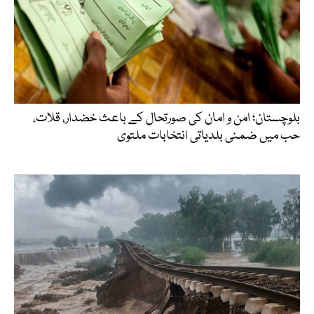
بلوچستان؛ امن و امان کی صورتحال کے باعث خضدار، قلات،
حب میں ضمنی بلدیاتی انتخابات ملتوی