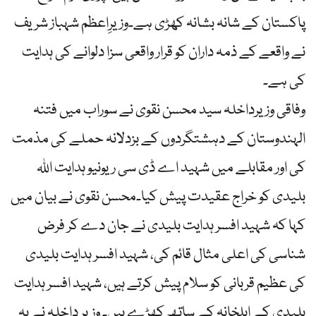
پاکستان کے شانہ بشانہ کھڑی ہے۔وزیرِاعظم شہباز شریف
نے واقعے کے ذمہ داران کو قرار واقعی سزا دلوانے کی ہدایت
کی ہے۔
وفاقی وزیرداخلہ سید محسن نقوی نے سوراب میں فتنہ
الہندوستان کے دہشتگردوں کے بزدلانہ حملے کی مذمت
کی اور مقابلے میں شہید اے ڈی سی ریونیو ہدایت اللہ
بلیدی کو خراج عقیدت پیش کیا۔محسن نقوی نے بیان میں
کہا کہ شہید افسر ہدایت بلیدی نے جان دے کر فرض
شناسی کی اعلی مثال قائم کی، شہید افسر ہدایت بلیدی
کی عظیم قربانی کو سلام پیش کرتے ہیں، شہید افسر ہدایت
بلیدی کے اہلخانہ کے ساتھ کھڑے ہیں۔ وزیر داخلہ نے یہ