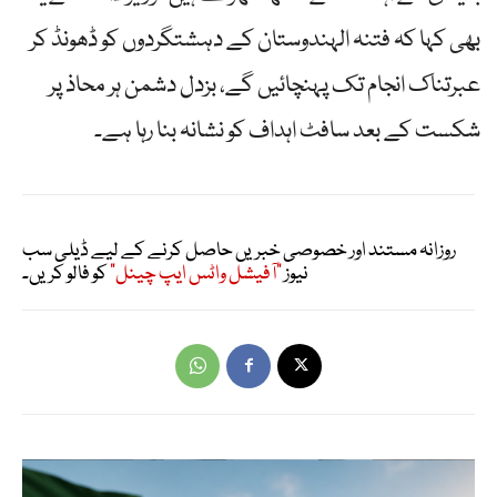
بھی کہا کہ فتنہ الہندوستان کے دہشتگردوں کو ڈھونڈ کر
عبرتناک انجام تک پہنچائیں گے، بزدل دشمن ہر محاذ پر
شکست کے بعد سافٹ اہداف کو نشانہ بنا رہا ہے۔
روزانہ مستند اور خصوصی خبریں حاصل کرنے کے لیے ڈیلی سب
نیوز
"آفیشل واٹس ایپ چینل"
کو فالو کریں۔