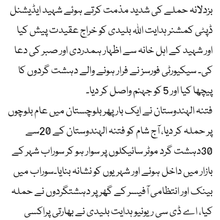
بزدلانہ حملے کی شدید مذمت کرتے ہوئے شہید ایڈیشنل
ڈپٹی کمشنر ہدایت اللہ بلیدی کو خراج عقیدت پیش کیا
اور شہید کے اہل خانہ سے اظہار ہمدردی اور صبر کی دعا
کی۔ سیکیورٹی فورسز نے فرار ہونے والے دہشت گردوں کا
پیچھا کیا اور 5 کو جہنم واصل کر دیا۔
فتنہ الہندوستان نے ایک بار پھر بلوچستان میں عام بلوچوں
پر حملہ کر دیا، آج شام کو فتنہ الہندوستان کے 20سے
30دہشت گرد موٹر سائیکلوں پر سوار ہو کر سوراب شہر کے
بازار میں داخل ہوئے اور شہریوں کو نشانہ بنایا۔سوراب میں
بینک اور انتظامی آفیسر کے گھر پر دہشتگردوں نے حملہ
کیا، اے ڈی سی ریونیو ہدایت بلیدی نے بھارتی پراکسی