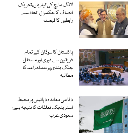
لانگ مارچ کی تیاریاں،تحریک
انصاف کا حکمران اتحاد سے
رابطوں کا فیصلہ
پاکستان کا سوڈان کے تمام
فریقین سے فوری اور مستقل
جنگ بندی پر عملدرآمد کا
مطالبہ
دفاعی معاہدہ دہائیوں پر محیط
اسٹریٹجک تعلقات کا نتیجہ ہے:
سعودی عرب