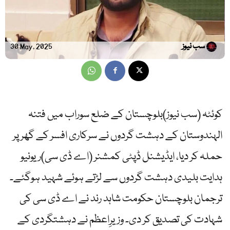
سب نیوز
30 May, 2025
کوئٹہ (سب نیوز)بلوچستان کے ضلع سوراب میں فتنہ
الہندوستان کے دہشت گردوں نے سرکاری افسر کے گھر پر
حملہ کر دیا، ایڈیشنل ڈپٹی کمشنر (اے ڈی سی)ریونیو
ہدایت بلیدی دہشت گردوں سے لڑتے ہوئے شہید ہوگئے۔
ترجمان بلوچستان حکومت شاہد رند نے اے ڈی سی کی
شہادت کی تصدیق کر دی۔ وزیرِاعظم نے دہشتگردی کے