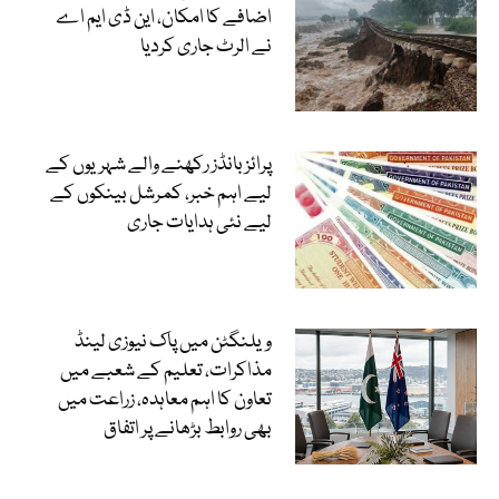
اضافے کا امکان، این ڈی ایم اے
نے الرٹ جاری کردیا
پرائز بانڈز رکھنے والے شہریوں کے
لیے اہم خبر، کمرشل بینکوں کے
لیے نئی ہدایات جاری
ویلنگٹن میں پاک نیوزی لینڈ
مذاکرات، تعلیم کے شعبے میں
تعاون کا اہم معاہدہ، زراعت میں
بھی روابط بڑھانے پر اتفاق