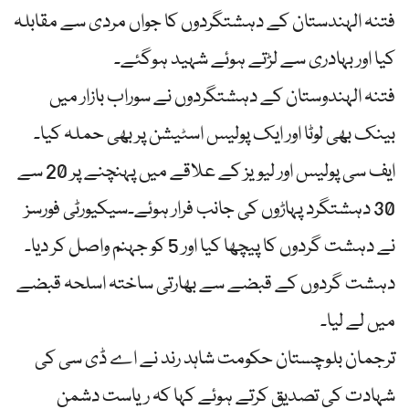
فتنہ الہندستان کے دہشتگردوں کا جواں مردی سے مقابلہ
کیا اور بہادری سے لڑتے ہوئے شہید ہوگئے۔
فتنہ الہندوستان کے دہشتگردوں نے سوراب بازار میں
بینک بھی لوٹا اور ایک پولیس اسٹیشن پر بھی حملہ کیا۔
ایف سی پولیس اور لیویز کے علاقے میں پہنچنے پر 20 سے
30 دہشتگرد پہاڑوں کی جانب فرار ہوئے۔سیکیورٹی فورسز
نے دہشت گردوں کا پیچھا کیا اور 5 کو جہنم واصل کر دیا۔
دہشت گردوں کے قبضے سے بھارتی ساختہ اسلحہ قبضے
میں لے لیا۔
ترجمان بلوچستان حکومت شاہد رند نے اے ڈی سی کی
شہادت کی تصدیق کرتے ہوئے کہا کہ ریاست دشمن