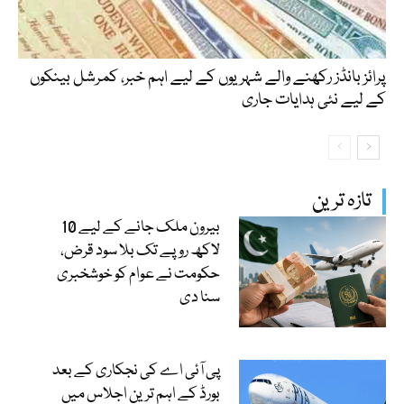
پرائز بانڈز رکھنے والے شہریوں کے لیے اہم خبر، کمرشل بینکوں
کے لیے نئی ہدایات جاری
تازہ ترین
بیرون ملک جانے کے لیے 10
لاکھ روپے تک بلا سود قرض،
حکومت نے عوام کو خوشخبری
سنا دی
پی آئی اے کی نجکاری کے بعد
بورڈ کے اہم ترین اجلاس میں