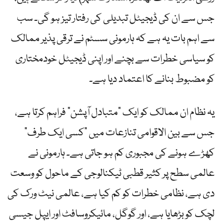
جس سے ان کی ڈیجیٹل تبدیلی کی رفتار تیز ہو گی۔ سب
سے اہم بات یہ ہے کہ ہارمونی سسٹم نے ترقی پذیر ممالک
کو سیاسی خطرات سے بچنے اور اپنی ڈیجیٹل خودمختاری
کو مضبوط بنانے کا اعتماد دیا ہے۔
یہ نظام ان ممالک کو ایک “متبادل آپشن” فراہم کرتا ہے،
جس سے بین الاقوامی تنازعات میں “کسی ایک طرف”
کھڑے ہونے کی مجبوری کم ہو جاتی ہے۔ ہارمونی نے
عالمی سطح پر کثیر قطبی ٹیکنالوجی کے ماحول کو وسعت
دی ہے، نظامی خطرات کو کم کیا ہے، عالمی نیٹ ورک کی
لچک کو بڑھایا ہے، اور گوگل، مائیکروسافٹ اور ایپل جیسی