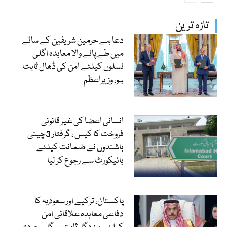
تازہ ترین
دعا ہے حرمین شریفین کے سائے
میں طے پانے والا معاہدہ اگلی
نسلوں کیلئے امن کی ڈھال ثابت
ہو، وزیراعظم
انسانی اعضا کی غیر قانونی
فروخت کا کیس ، گرفتار 3چینی
باشندوں نے ضمانت کیلئے
ہائیکورٹ سے رجوع کر لیا
پاکستان، ترکیے اور سعودیہ کا
دفاعی معاہدہ علاقائی امن