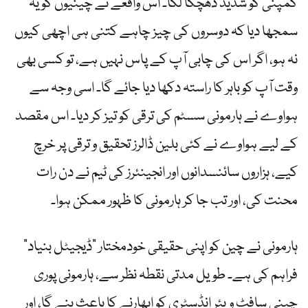
کمپنی کو شدید دھچکا لگا۔ اس واقعے نے چینیوں کو یہ
سمجھا دیا کہ دوسروں کی چیز چاہے کتنی ہی اچھی کیوں
نہ ہو، اگر اس کی چابی آپ کے پاس نہیں ہے، تو کسی بھی
وقت آپ کو باہر کا راستہ دکھا دیا جائے گا۔ اسی وجہ سے
ہواوے نے ہارمونی سسٹم کی ترقی کو تیز کر دیا۔ اس مقصد
کے لیے ہواوے نے کئی بلین ڈالرز تحقیق و ترقی پر خرچ
کیے، ہزاروں سائنسدانوں اور انجینئرز کی ٹیم نے دن رات
محنت کی، اور تب جا کر ہارمونی کا ظہور ممکن ہوا۔
ہارمونی نے چین کو اپنی حقیقی خودمختار “ڈیجیٹل بنیاد”
فراہم کی ہے۔ طویل مدتی نقطہ نظر سے، ہارمونی پوری
چینی سافٹ ویئر انڈسٹری کو ابھارنے کا باعث بنے گا، اور