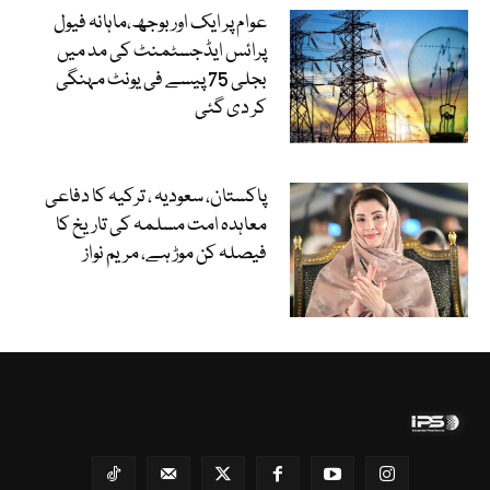
عوام پر ایک اور بوجھ،ماہانہ فیول
پرائس ایڈجسٹمنٹ کی مد میں
بجلی 75 پیسے فی یونٹ مہنگی
کر دی گئی
پاکستان، سعودیہ ، ترکیہ کا دفاعی
معاہدہ امت مسلمہ کی تاریخ کا
فیصلہ کن موڑ ہے، مریم نواز