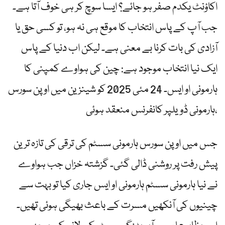
اکاؤنٹ یکدم صفر ہو جائے؟ ایسا سوچ کر ہی خوف آتا ہے۔
جب آپ کے پاس انتخاب کا موقع ہی نہ ہو، تو کسی حق یا
آزادی کی بات کرنا بے معنی ہے۔ لیکن اب دنیا کے پاس
ایک نیا انتخاب موجود ہے: چین کی ہواوے کمپنی کا
ہارمونی او ایس۔ 24 مئی 2025 کو شینزین میں اوپن سورس
ہارمونی ڈویلپر کانفرنس منعقد ہوئی،
جس میں اوپن سورس ہارمونی سسٹم کی ترقی کی تازہ ترین
پیش رفت پر روشنی ڈالی گئی۔ گزشتہ خزاں جب ہواوے
نے نیا ہارمونی سسٹم ہارمونی او ایس جاری کیا تو بہت سے
چینیوں کی آنکھیں مسرت کے باعث بھیگی ہوئی تھیں۔