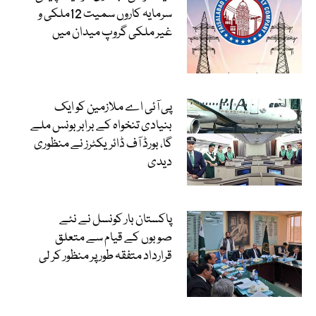
سرمایہ کاروں سمیت 12ملکی و
غیر ملکی گروپ میدان میں
پی آئی اے ملازمین کو ایک
بنیادی تنخواہ کے برابر بونس ملے
گا، بورڈ آف ڈائریکٹرز نے منظوری
دیدی
پاکستان بار کونسل نے نئے
صوبوں کے قیام سے متعلق
قرارداد متفقہ طور پر منظور کر لی