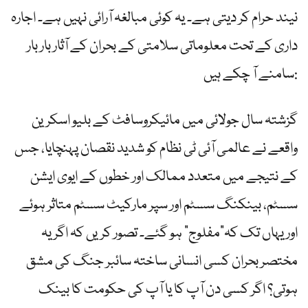
نیند حرام کر دیتی ہے۔ یہ کوئی مبالغہ آرائی نہیں ہے۔ اجارہ
داری کے تحت معلوماتی سلامتی کے بحران کے آثار بار بار
سامنے آ چکے ہیں:
گزشتہ سال جولائی میں مائیکروسافٹ کے بلیو اسکرین
واقعے نے عالمی آئی ٹی نظام کو شدید نقصان پہنچایا، جس
کے نتیجے میں متعدد ممالک اور خطوں کے ایوی ایشن
سسٹم، بینکنگ سسٹم اور سپر مارکیٹ سسٹم متاثر ہوئے
اور یہاں تک کہ”مفلوج” ہو گئے۔ تصور کریں کہ اگر یہ
مختصر بحران کسی انسانی ساختہ سائبر جنگ کی مشق
ہوتی؟ اگر کسی دن آپ کا یا آپ کی حکومت کا بینک