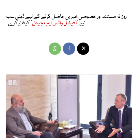
روزانہ مستند اور خصوصی خبریں حاصل کرنے کے لیے ڈیلی سب
نیوز
"آفیشل واٹس ایپ چینل"
کو فالو کریں۔