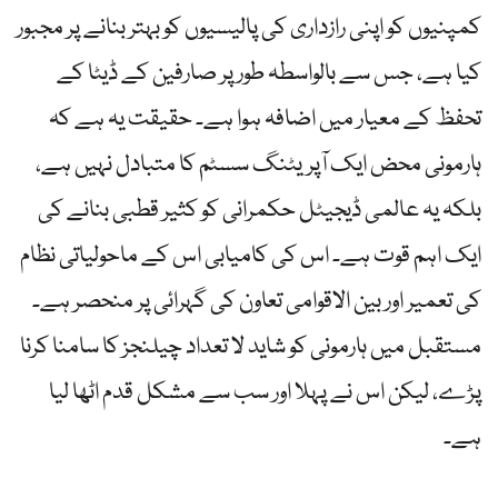
کمپنیوں کو اپنی رازداری کی پالیسیوں کو بہتر بنانے پر مجبور
کیا ہے، جس سے بالواسطہ طور پر صارفین کے ڈیٹا کے
تحفظ کے معیار میں اضافہ ہوا ہے۔ حقیقت یہ ہے کہ
ہارمونی محض ایک آپریٹنگ سسٹم کا متبادل نہیں ہے،
بلکہ یہ عالمی ڈیجیٹل حکمرانی کو کثیر قطبی بنانے کی
ایک اہم قوت ہے۔ اس کی کامیابی اس کے ماحولیاتی نظام
کی تعمیر اور بین الاقوامی تعاون کی گہرائی پر منحصر ہے۔
مستقبل میں ہارمونی کو شاید لا تعداد چیلنجز کا سامنا کرنا
پڑے، لیکن اس نے پہلا اور سب سے مشکل قدم اٹھا لیا
ہے۔