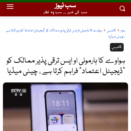
سب نیوز
سب کی خبر ... سب پہ نظر
ہوم
کامرس
ہواوے کا ہارمونی او ایس ترقی پذیر ممالک کو "ڈیجیٹل اعتماد" فراہم کرتا ہے
، چینی میڈیا
کامرس
ہواوے کا ہارمونی او ایس ترقی پذیر ممالک کو
“ڈیجیٹل اعتماد” فراہم کرتا ہے ، چینی میڈیا