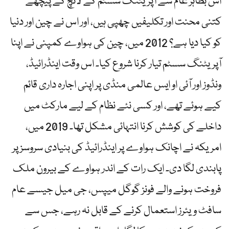
اس بظاہر عام سے آپریٹنگ سسٹم کے لانچ کے پیچھے
کتنی محنت اور تکلیفیں چھپی ہیں، اور اس نے چین اور دنیا
کو کیا دیا ہے؟ 2012 میں، چین کی ہواوے کمپنی نے اپنا
آپریٹنگ سسٹم تیار کرنا شروع کیا۔ اس وقت اینڈرائیڈ،
ونڈوز اور آئی او ایس عالمی منڈی پر اپنی اجارہ داری قائم
کیے ہوئے تھے، اور کسی نئے نظام کے لیے مارکٹ میں
داخلے کی کوشش کرنا انتہائی مشکل تھا۔ 2019 میں،
امریکہ نے اچانک ہواوے پر اینڈرائیڈ کی بنیادی سروسز پر
پابندی لگا دی۔ ایک رات کے اندر ہواوے کے بیرون ملک
فروخت ہونے والے فونز گوگل میپس، جی میل جیسے عام
سافٹ ویئرز استعمال کرنے کے قابل نہ رہے، جس سے