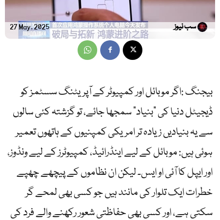
سب نیوز
27 May, 2025
بیجنگ :اگر موبائل اور کمپیوٹر کے آپریٹنگ سسٹمز کو
ڈیجیٹل دنیا کی “بنیاد” سمجھا جائے، تو گزشتہ کئی سالوں
سے یہ بنیادیں زیادہ تر امریکی کمپنیوں کے ہاتھوں تعمیر
ہوئی ہیں: موبائل کے لیے اینڈرائیڈ، کمپیوٹرز کے لیے ونڈوز،
اور ایپل کا آئی او ایس۔ لیکن ان نظاموں کے پیچھے چھپے
خطرات ایک تلوار کی مانند ہیں جو کسی بھی لمحے گر
سکتی ہے، اور کسی بھی حفاظتی شعور رکھنے والے فرد کی