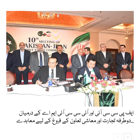
ایف پی سی سی آئی اور آئی سی سی آئی ایم اے کے درمیان
دوطرفہ تجارت اور معاشی تعاون کے فروغ کے لیے معاہدے...