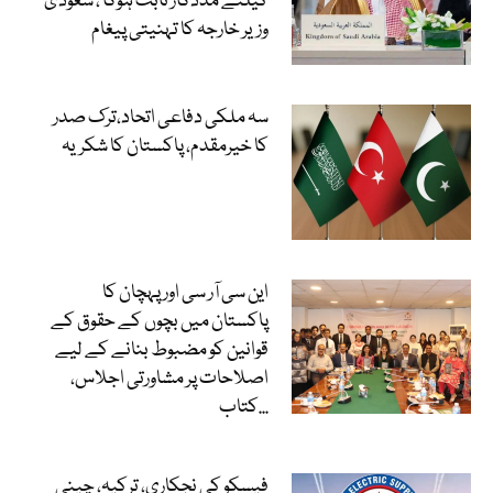
کیلئے مددگار ثابت ہوگا ، سعودی
وزیر خارجہ کا تہنیتی پیغام
سہ ملکی دفاعی اتحاد،ترک صدر
کا خیرمقدم، پاکستان کا شکریہ
این سی آر سی اور پہچان کا
پاکستان میں بچوں کے حقوق کے
قوانین کو مضبوط بنانے کے لیے
اصلاحات پر مشاورتی اجلاس،
کتاب...
فیسکو کی نجکاری، ترکیہ، چینی