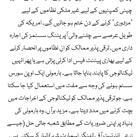
چینی کمپنیوں کے لیے غیر ملکی نظاموں کے لیے
“مزدوری” کرنے کے دن ختم ہو جائیں گے۔ امریکہ کی
طویل عرصے سے چلنے والی آپریٹنگ سسٹمز کی اجارہ
داری میں، ترقی پذیر ممالک کو ان نظاموں پر انحصار کرنے
کے لیے بھاری پیٹنٹ فیس ادا کرنی پڑتی ہے یا پھر انہیں
ٹیکنالوجی کا پابند بنایا جاتا ہے۔ ہارمونی ایک اوپن سورس
سسٹم ہونے کی وجہ سے مفت میں استعمال کیا جا سکتا
ہے، جو ترقی پذیر ممالک کو ٹیکنالوجی کے اخراجات میں
بچت کرنے میں مدد دیتا ہے۔ مزید برآں، وہ ہارمونی کی
بنیاد پر اپنی ضروریات کے مطابق شعبہ جاتی حل (جیسے
زرعی انٹرنیٹ آف تھنگز، اسمارٹ شہر) تیار کر سکتے ہیں،