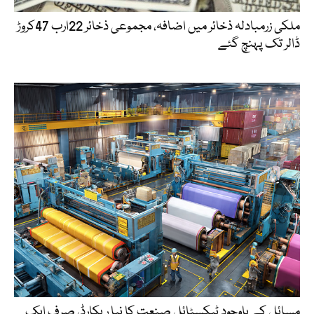
ملکی زرمبادلہ ذخائر میں اضافہ، مجموعی ذخائر 22ارب 47کروڑ
ڈالر تک پہنچ گئے
مسائل کے باوجود ٹیکسٹائل صنعت کا نیا ریکارڈ، صرف ایک