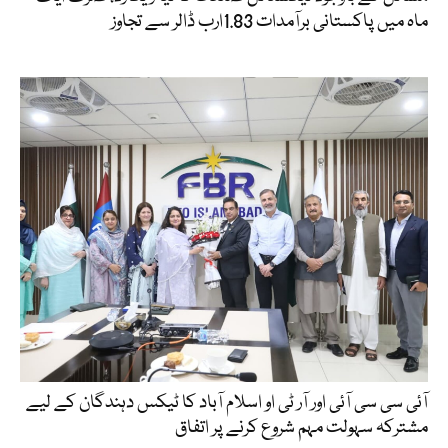
ماہ میں پاکستانی برآمدات 1.83ارب ڈالر سے تجاوز
آئی سی سی آئی اور آر ٹی او اسلام آباد کا ٹیکس دہندگان کے لیے
مشترکہ سہولت مہم شروع کرنے پر اتفاق