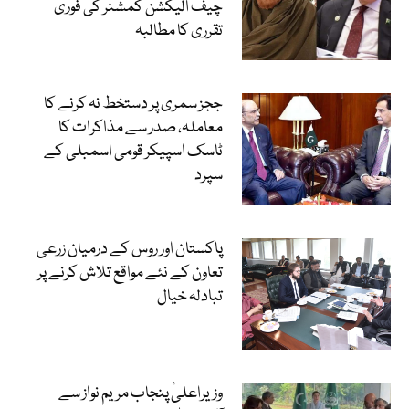
چیف الیکشن کمشنر کی فوری
تقرری کا مطالبہ
ججز سمری پر دستخط نہ کرنے کا
معاملہ، صدر سے مذاکرات کا
ٹاسک اسپیکر قومی اسمبلی کے
سپرد
پاکستان اور روس کے درمیان زرعی
تعاون کے نئے مواقع تلاش کرنے پر
تبادلہ خیال
وزیراعلیٰ پنجاب مریم نواز سے