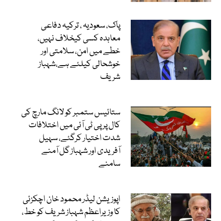
پاک، سعودیہ ، ترکیہ دفاعی
معاہدہ کسی کیخلاف نہیں،
خطے میں امن، سلامتی اور
خوشحالی کیلئے ہے،شہباز
شریف
ستائیس ستمبر کو لانگ مارچ کی
کال پر پی ٹی آئی میں اختلافات
شدت اختیار کرگئے، سہیل
آفریدی اور شہباز گل آمنے
سامنے
اپوزیشن لیڈر محمود خان اچکزئی
کا وزیراعظم شہباز شریف کو خط،