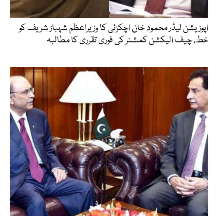
اپوزیشن لیڈر محمود خان اچکزئی کا وزیراعظم شہباز شریف کو
خط، چیف الیکشن کمشنر کی فوری تقرری کا مطالبہ