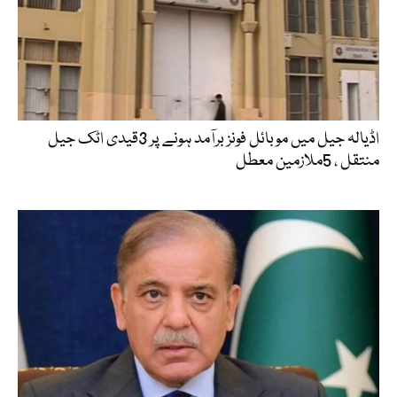
اڈیالہ جیل میں موبائل فونز برآمد ہونے پر 3قیدی اٹک جیل
منتقل ، 5ملازمین معطل