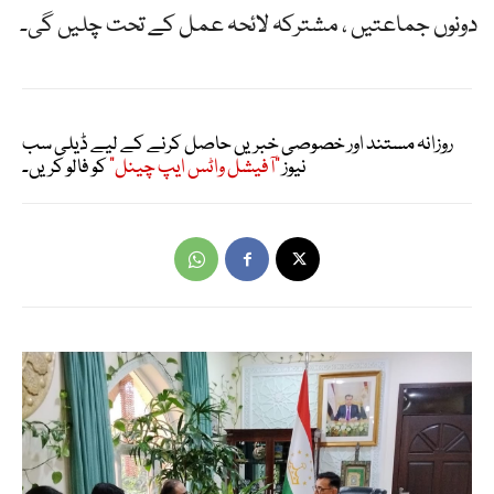
دونوں جماعتیں ، مشترکہ لائحہ عمل کے تحت چلیں گی۔
روزانہ مستند اور خصوصی خبریں حاصل کرنے کے لیے ڈیلی سب
نیوز
"آفیشل واٹس ایپ چینل"
کو فالو کریں۔