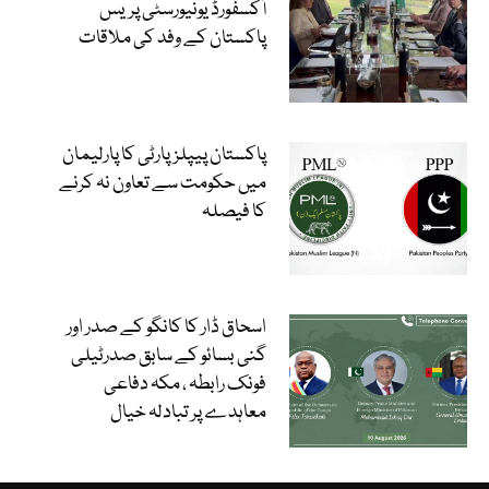
آکسفورڈ یونیورسٹی پریس
پاکستان کے وفد کی ملاقات
پاکستان پیپلزپارٹی کا پارلیمان
میں حکومت سے تعاون نہ کرنے
کا فیصلہ
اسحاق ڈار کا کانگو کے صدر اور
گنی بسائو کے سابق صدرٹیلی
فونک رابطہ ، مکہ دفاعی
معاہدے پر تبادلہ خیال