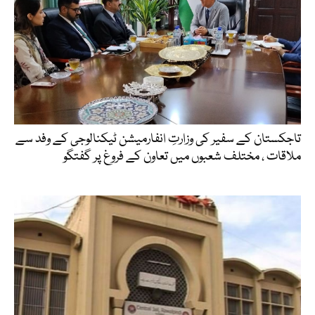
تاجکستان کے سفیر کی وزارتِ انفارمیشن ٹیکنالوجی کے وفد سے
ملاقات ، مختلف شعبوں میں تعاون کے فروغ پر گفتگو