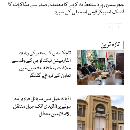
ججز سمری پر دستخط نہ کرنے کا معاملہ، صدر سے مذاکرات کا
ٹاسک اسپیکر قومی اسمبلی کے سپرد
تازہ ترین
تاجکستان کے سفیر کی وزارتِ
انفارمیشن ٹیکنالوجی کے وفد سے
ملاقات ، مختلف شعبوں میں
تعاون کے فروغ پر گفتگو
اڈیالہ جیل میں موبائل فونز برآمد
ہونے پر 3قیدی اٹک جیل منتقل
، 5ملازمین معطل