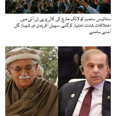
ستائیس ستمبر کو لانگ مارچ کی کال پر پی ٹی آئی میں
اختلافات شدت اختیار کرگئے، سہیل آفریدی اور شہباز گل
آمنے سامنے