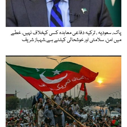
پاک، سعودیہ ، ترکیہ دفاعی معاہدہ کسی کیخلاف نہیں، خطے
میں امن، سلامتی اور خوشحالی کیلئے ہے،شہباز شریف