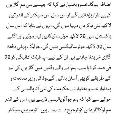
اضافہ ہوگا۔خسرو بختیار نے کہا کہ جیسے ہی ہم گاڑیوں
کی پیداوار بڑھائیں گے تو اس سال اس سیکٹر کے اندر تین
لاکھ نئی نوکریاں مہیا ہوں گی۔ انہوں نے بتایا کہ اس سال
پاکستان میں 26 لاکھ موٹر سائیکلیں تیار ہوئیں اور اگلے
سال 30 لاکھ موٹر سائیکلیں بنیں گی۔جو لوگ پہلی دفعہ
گاڑی خریدنا چاہتے ہیں ان کے لیے اپ فرنٹ ادائیگی کو 20
فی صد کر دیا ہے۔ ہم آنے والے وقتوں میں گاڑیوں کی لیز
کے طریقے کو بھی آسان بنائیں گے۔وفاقی وزیر صنعت و
پیداوار خسرو بختیار نے حکومت کی نئی آٹو پالیسی کے
حوالے سے کہا کہ ہم جو آٹو پالیسی لارہے ہیں، اس کے اندر
ہم لوکلائزیشن کو ترجیح دے رہے ہیں۔ آٹو موبیل سیکٹر