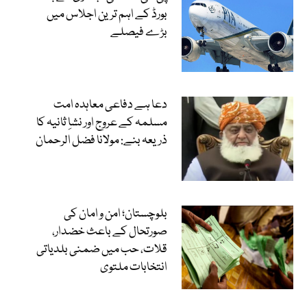
بورڈ کے اہم ترین اجلاس میں
بڑے فیصلے
دعا ہے دفاعی معاہدہ امت
مسلمہ کے عروج اور نشاِ ثانیہ کا
ذریعہ بنے: مولانا فضل الرحمان
بلوچستان؛ امن و امان کی
صورتحال کے باعث خضدار،
قلات، حب میں ضمنی بلدیاتی
انتخابات ملتوی