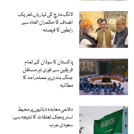
لانگ مارچ کی تیاریاں،تحریک
انصاف کا حکمران اتحاد سے
رابطوں کا فیصلہ
پاکستان کا سوڈان کے تمام
فریقین سے فوری اور مستقل
جنگ بندی پر عملدرآمد کا
مطالبہ
دفاعی معاہدہ دہائیوں پر محیط
اسٹریٹجک تعلقات کا نتیجہ ہے:
سعودی عرب