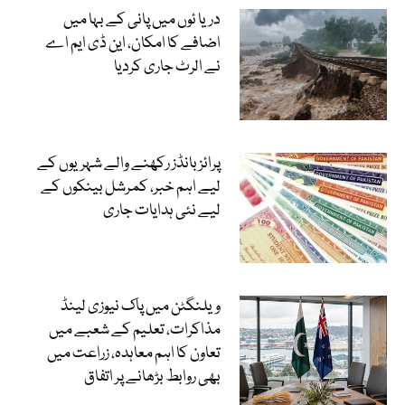
دریا ئوں میں پانی کے بہا میں
اضافے کا امکان، این ڈی ایم اے
نے الرٹ جاری کردیا
پرائز بانڈز رکھنے والے شہریوں کے
لیے اہم خبر، کمرشل بینکوں کے
لیے نئی ہدایات جاری
ویلنگٹن میں پاک نیوزی لینڈ
مذاکرات، تعلیم کے شعبے میں
تعاون کا اہم معاہدہ، زراعت میں
بھی روابط بڑھانے پر اتفاق