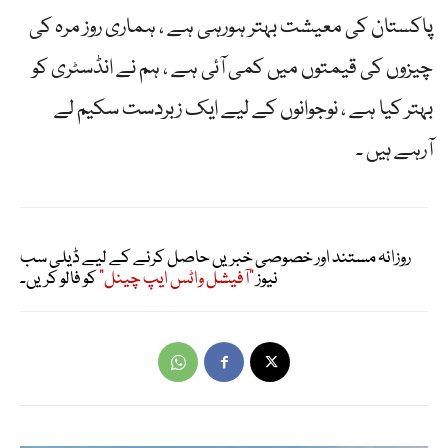
پاکستان کی معیشت بہتر ہورہی ہے ، ہماری روز مرہ کی
چیزوں کی قیمتوں میں کمی آئی ہے ، ہم نے انڈسٹری کو
بہتر کیا ہے ، نوجوانوں کے لیے ایک زبردست سکیم لے
آرہے ہیں ۔
روزانہ مستند اور خصوصی خبریں حاصل کرنے کے لیے ڈیلی سب
نیوز
"آفیشل واٹس ایپ چینل"
کو فالو کریں۔