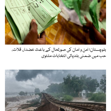
بلوچستان؛ امن و امان کی صورتحال کے باعث خضدار، قلات،
حب میں ضمنی بلدیاتی انتخابات ملتوی