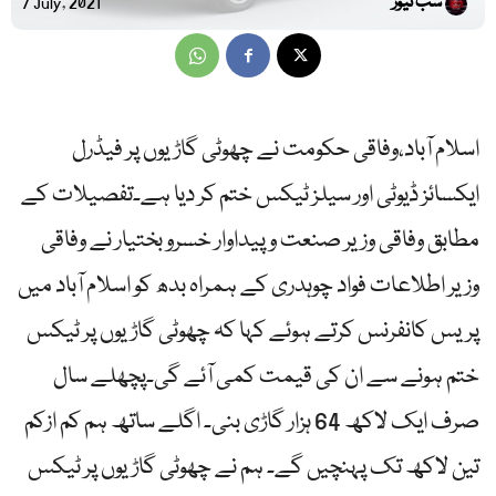
سب نیوز
7 July, 2021
اسلام آباد،وفاقی حکومت نے چھوٹی گاڑیوں پر فیڈرل
ایکسائز ڈیوٹی اور سیلز ٹیکس ختم کر دیا ہے۔تفصیلات کے
مطابق وفاقی وزیر صنعت و پیداوار خسرو بختیار نے وفاقی
وزیر اطلاعات فواد چوہدری کے ہمراہ بدھ کو اسلام آباد میں
پریس کانفرنس کرتے ہوئے کہا کہ چھوٹی گاڑیوں پر ٹیکس
ختم ہونے سے ان کی قیمت کمی آئے گی۔پچھلے سال
صرف ایک لاکھ 64 ہزار گاڑی بنی۔ اگلے ساتھ ہم کم ازکم
تین لاکھ تک پہنچیں گے۔ ہم نے چھوٹی گاڑیوں پر ٹیکس