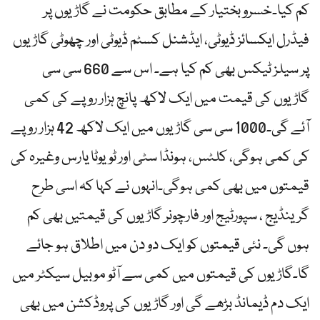
کم کیا۔خسرو بختیار کے مطابق حکومت نے گاڑیوں پر
فیڈرل ایکسائز ڈیوٹی، ایڈشنل کسٹم ڈیوٹی اور چھوٹی گاڑیوں
پر سیلز ٹیکس بھی کم کیا ہے۔ اس سے 660 سی سی
گاڑیوں کی قیمت میں ایک لاکھ پانچ ہزار روپے کی کمی
آئے گی۔1000 سی سی گاڑیوں میں ایک لاکھ 42 ہزار روپے
کی کمی ہوگی، کلٹس، ہونڈا سٹی اور ٹویوٹا یارس وغیرہ کی
قیمتوں میں بھی کمی ہوگی۔انہوں نے کہا کہ اسی طرح
گرینڈیج ، سپورٹیج اور فارچونر گاڑیوں کی قیمتیں بھی کم
ہوں گی۔ نئی قیمتوں کو ایک دو دن میں اطلاق ہو جائے
گا۔گاڑیوں کی قیمتوں میں کمی سے آٹو موبیل سیکٹر میں
ایک دم ڈیمانڈ بڑھے گی اور گاڑیوں کی پروڈکشن میں بھی