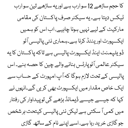
کا حجم ساڑھے 12 سو ارب ہے اور یہ ساڑھے تین سو ارب
ٹیکس دیتا ہے۔ یہ سیکٹر صرف پاکستان کی مقامی
مارکیٹ کے لیے نہیں ہونا چاہیے، اب اس کو ہمیں
ایکسپورٹ اورینٹڈ کرنا ہے۔ہماری نئی پالیسی آٹو
ڈویلپمنٹ اینڈ ایکسپورٹ پالیسی ہے تاکہ پاکستان کا یہ
سیکٹر عالمی آٹو پارٹس بنانے والے چین کا حصہ بنے۔ اس
پالیسی کے تحت لازم ہوگا کہ آپ امپورٹ کے حساب سے
ایک خاص مقدار میں ایکسپورٹ بھی کریں گے۔انہوں نے
کہا کہ جیسے جیسے ڈیمانڈ بڑھے گی تو پیداوار کی رفتار
میں کمی آ سکتی ہے لیکن نئی پالیسی کیتحت ہر شخص
جو گاڑی خرید رہا ہے، اسے اپنے نام کے ساتھ گاڑی