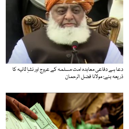
دعا ہے دفاعی معاہدہ امت مسلمہ کے عروج اور نشاِ ثانیہ کا
ذریعہ بنے: مولانا فضل الرحمان