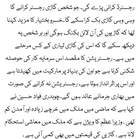
رجسٹرڈ کرانی پڑے گی۔ جو شخص گاڑی رجسٹر کرائے گا
وہی وہی گاڑی بک کرا سکے گا۔خسرو بختیار کا مزید کہنا
تھا کہ گاڑیوں کی آن لائن بکنگ ہوگی اور ہر شخص یہ
دیکھ سکے گا کہ اس کی گاڑی تیاری کے کس مرحلے
میں ہے۔ رجسٹریشن کا مقصد اس سرمایہ کار کی حوصلہ
شکنی کرنا ہے جو اون کی بنیاد پر مارکیٹ میں کھیلتا ہے
اور اس پر اثر انداز ہوتا ہے۔ رجسٹریشن نہ کرانے کی صورت
میں بھاری جرمانے عائد ہوں گے۔چوہدری فواد حسین نے
کہا ہے کہ ماضی میں ملک میں خرچے زیادہ اور آمدن کم
تھی ، وزیرا عظم کا ویژن ہے کہ ملک میں معاشی استحکام
لانا ہے ، گاڑیں کی قیمتوں میں بھی کمی آئی ہے ،