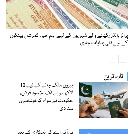
پرائز بانڈز رکھنے والے شہریوں کے لیے اہم خبر، کمرشل بینکوں
کے لیے نئی ہدایات جاری
تازہ ترین
بیرون ملک جانے کے لیے 10
لاکھ روپے تک بلا سود قرض،
حکومت نے عوام کو خوشخبری
سنا دی
پی آئی اے کی نجکاری کے بعد