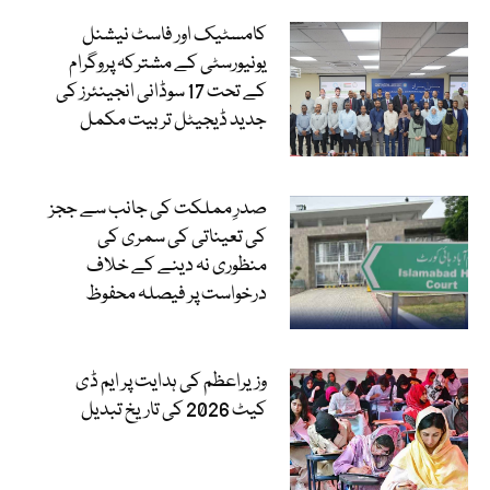
کامسٹیک اور فاسٹ نیشنل
یونیورسٹی کے مشترکہ پروگرام
کے تحت 17 سوڈانی انجینئرز کی
جدید ڈیجیٹل تربیت مکمل
صدرِ مملکت کی جانب سے ججز
کی تعیناتی کی سمری کی
منظوری نہ دینے کے خلاف
درخواست پر فیصلہ محفوظ
وزیراعظم کی ہدایت پر ایم ڈی
کیٹ 2026 کی تاریخ تبدیل