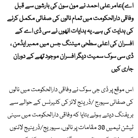
اے)عامر علی احمد نے مون سون کی بارشوں سے قبل
وفاقی دارالحکومت میں تمام نالوں کی صفائی مکمل کرنے
کی ہدایت کی ہے۔ یہ ہدایات انھوں نے سی ڈی اے کے
افسران کی اعلی سطحی میٹنگ جس میں ممبر ایڈمن ،
ڈی سی سوک سمیت دیگر افسران موجود تھے کے دوران
جاری کیں
اس موقع پر ڈی جی سوک نے وفاقی دارالحکومت میں نالوں
کی صفائی سیورج /ڈرینج لائز کی کلیرنس کے حوالے سے
بریفنگ دیتے ہوئے بتایا کہ وفاقی دارالحکومت میں سینی
ٹیشن ٹیمیں 30 مقامات پر نالوں، سیوریج/ڈرینیج لائنوں