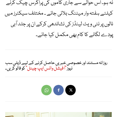
نہ ہو۔ اس حوالے سے جاری کاموں کی پراگرس چیک کرنے
کیلئے ہفتہ وار میٹنگ بلائی جائے ۔ مختلف سیکٹرز میں
نالوں پر نئی ویٹ لینڈز کی نشاندھی کرکے ان پر جلد آبی
پودے لگانے کا کام بھی مکمل کیا جائے۔
روزانہ مستند اور خصوصی خبریں حاصل کرنے کے لیے ڈیلی سب
نیوز
"آفیشل واٹس ایپ چینل"
کو فالو کریں۔