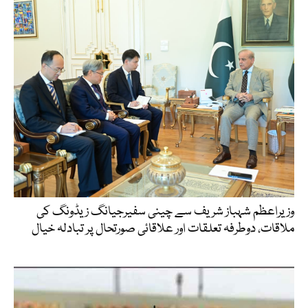
وزیراعظم شہباز شریف سے چینی سفیرجیانگ زیڈونگ کی
ملاقات، دوطرفہ تعلقات اور علاقائی صورتحال پر تبادلہ خیال