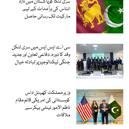
سری لنکا کو پاکستان میں تازہ
انناس کی برآمدات کے لیے
مارکیٹ تک رسائی حاصل
سی اے ایس ایس میں سری لنکن
وفد کا دورہ، دفاعی تعاون اور جدید
جنگی ٹیکنالوجیز پر تبادلہ خیال
وزیر مملکت کھیئل داس
کوہستانی کی امریکی قائم مقام
ناظم الامور نیٹلی بیکر سے
ملاقات