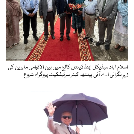
اسلام آباد میڈیکل اینڈ ڈینٹل کالج میں بین الاقوامی ماہرین کی
زیرِ نگرانی اے آئی ہیلتھ کیئر سرٹیفکیٹ پروگرام شروع