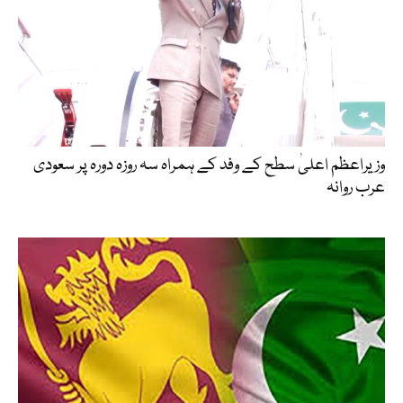
وزیراعظم اعلیٰ سطح کے وفد کے ہمراہ سہ روزہ دورہ پر سعودی
عرب روانہ