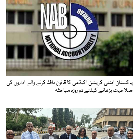
پاکستان اینٹی کرپشن اکیڈمی کا قانون نافذ کرنے والے اداروں کی
صلاحیت بڑھانے کیلئے دو روزہ مباحثہ