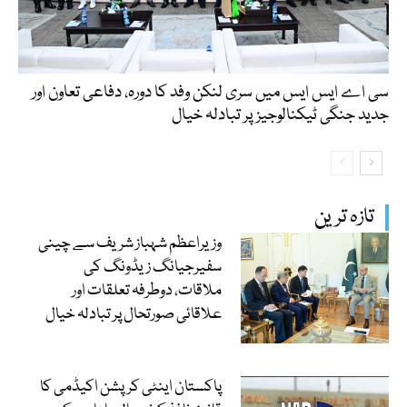
سی اے ایس ایس میں سری لنکن وفد کا دورہ، دفاعی تعاون اور
جدید جنگی ٹیکنالوجیز پر تبادلہ خیال
تازہ ترین
وزیراعظم شہباز شریف سے چینی
سفیرجیانگ زیڈونگ کی
ملاقات، دوطرفہ تعلقات اور
علاقائی صورتحال پر تبادلہ خیال
پاکستان اینٹی کرپشن اکیڈمی کا