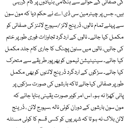
کی صفائی کے حوالے سے ہنگامی بنیادوں پر کام کررہی
ہیں۔ جس پر چیئرمین سی ڈی اے نے حکم دیا کہ مون سون
سے پہلے تمام نالوں، ڈرینج لائز /سیورج لائنز کی صفائی کو
مکمل کیا جائے۔ نالوں کے اردگرد تجاوزات فوری طور پر ختم
کی جائیں، نالوں میں سٹون پچنگ کا جاری کام جلد مکمل
کیا جائے۔ سینیٹیشن ٹیموں کو بھرپور طریقے سے متحرک
کیا جائے۔ سڑکوں کے اردگرد ڈرینج لائنوں کو بھی مکمل
طور پر صفائی کیاجائے تاکہ بارشوں کی صورت سڑکوں پر
پانی کھڑا نہ ہو۔ اس امر کوہر صورت یقینی بنایا جائے کہ
مون سون بارشوں کے دوران کوئی نالہ ،سیورج لائن ، ڈرینج
لائن بلاک نہ ہو تا کہ شہریوں کو کسی قسم کا کوئی مسئلہ