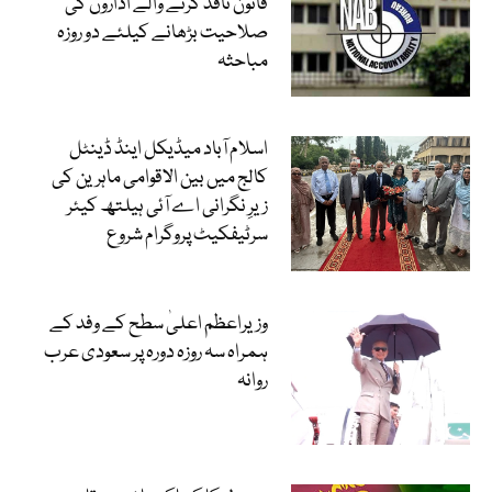
قانون نافذ کرنے والے اداروں کی
صلاحیت بڑھانے کیلئے دو روزہ
مباحثہ
اسلام آباد میڈیکل اینڈ ڈینٹل
کالج میں بین الاقوامی ماہرین کی
زیرِ نگرانی اے آئی ہیلتھ کیئر
سرٹیفکیٹ پروگرام شروع
وزیراعظم اعلیٰ سطح کے وفد کے
ہمراہ سہ روزہ دورہ پر سعودی عرب
روانہ