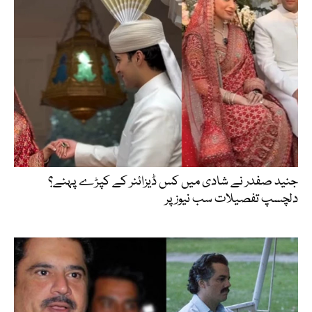
جنید صفدر نے شادی میں کس ڈیزائنر کے کپڑے پہنے؟
دلچسپ تفصیلات سب نیوز پر