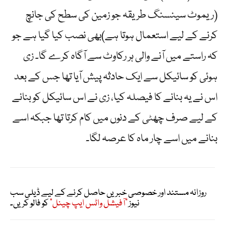
(ریموٹ سینسنگ طریقہ جو زمین کی سطح کی جانچ
کرنے کے لیے استعمال ہوتا ہے)بھی نصب کیا گیا ہے جو
کہ راستے میں آنے والی ہر رکاوٹ سے آگاہ کرے گا۔ زی
ہوئی کو سائیکل سے ایک حادثہ پیش آیا تھا جس کے بعد
اس نے یہ بنانے کا فیصلہ کیا، زی نے اس سائیکل کو بنانے
کے لیے صرف چھٹی کے دنوں میں کام کرتا تھا جبکہ اسے
بنانے میں اسے چار ماہ کا عرصہ لگا۔
روزانہ مستند اور خصوصی خبریں حاصل کرنے کے لیے ڈیلی سب
نیوز
"آفیشل واٹس ایپ چینل"
کو فالو کریں۔