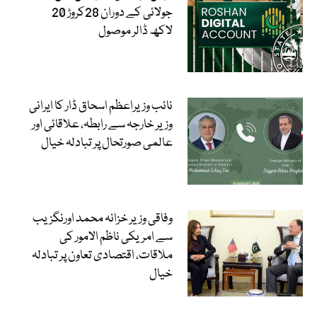
جولائی کے دوران 28کروڑ 20
لاکھ ڈالر موصول
نائب وزیراعظم اسحاق ڈار کا ایرانی
وزیر خارجہ سے رابطہ، علاقائی اور
عالمی صورتحال پر تبادلہ خیال
وفاقی وزیر خزانہ محمد اورنگزیب
سے امریکی ناظم الامور کی
ملاقات، اقتصادی تعاون پر تبادلہ
خیال