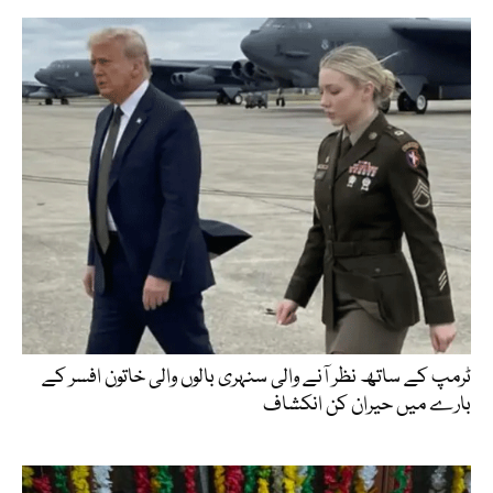
ٹرمپ کے ساتھ نظر آنے والی سنہری بالوں والی خاتون افسر کے
بارے میں حیران کن انکشاف