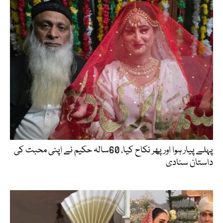
پہلے پیار ہوا اور پھر نکاح کیا، 60سالہ حکیم نے اپنی محبت کی
داستان سنادی