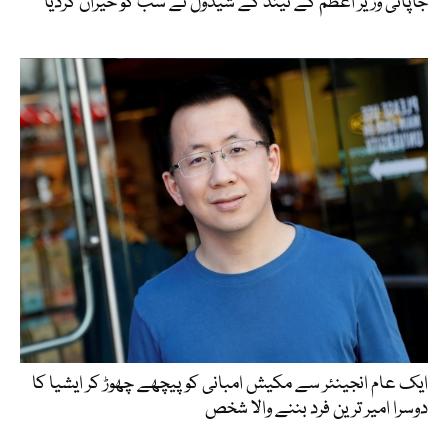
جاپانی وزیر اعظم کے نیند کے شیڈول نے سب کو حیران کردیا
ایک عام انجینئر سے مکیش امبانی کو پیچھے چھوڑ کر ایشیا کا
دوسرا امیر ترین فرد بننے والا شخص