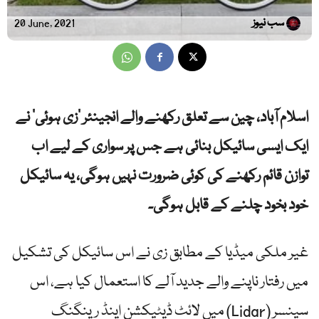
سب نیوز
20 June, 2021
اسلام آباد، چین سے تعلق رکھنے والے انجینئر ‘زی ہوئی’ نے
ایک ایسی سائیکل بنائی ہے جس پر سواری کے لیے اب
توازن قائم رکھنے کی کوئی ضرورت نہیں ہوگی، یہ سائیکل
خود بخود چلنے کے قابل ہوگی۔
غیر ملکی میڈیا کے مطابق زی نے اس سائیکل کی تشکیل
میں رفتار ناپنے والے جدید آلے کا استعمال کیا ہے، اس
میں لائٹ ڈیٹیکشن اینڈ رینگنگ (Lidar) سینسر