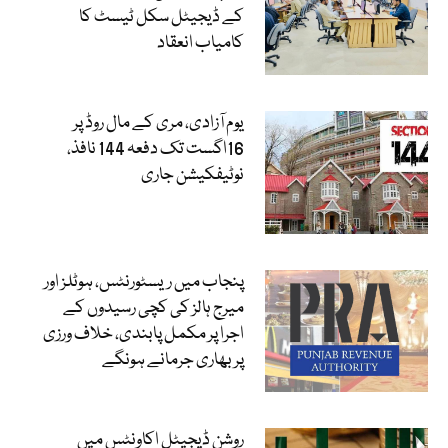
کے ڈیجیٹل سکل ٹیسٹ کا
کامیاب انعقاد
یوم آزادی، مری کے مال روڈ پر
16اگست تک دفعہ 144 نافذ،
نوٹیفکیشن جاری
پنجاب میں ریسٹورنٹس، ہوٹلز اور
میرج ہالز کی کچی رسیدوں کے
اجرا پر مکمل پابندی، خلاف ورزی
پر بھاری جرمانے ہونگے
روشن ڈیجیٹل اکاونٹس میں