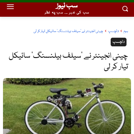
سب نیوز
سب کی خبر ... سب پہ نظر
ہوم
دلچسپ
چینی انجینئر نے 'سیلف بیلنسنگ' سائیکل تیار کر لی
دلچسپ
چینی انجینئر نے ‘سیلف بیلنسنگ’ سائیکل
تیار کر لی