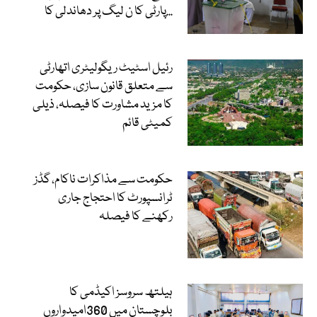
پارٹی کا ن لیگ پر دھاندلی کا...
رئیل اسٹیٹ ریگولیٹری اتھارٹی
سے متعلق قانون سازی، حکومت
کا مزید مشاورت کا فیصلہ، ذیلی
کمیٹی قائم
حکومت سے مذاکرات ناکام، گڈز
ٹرانسپورٹ کا احتجاج جاری
رکھنے کا فیصلہ
ہیلتھ سروسز اکیڈمی کا
بلوچستان میں 360امیدواروں