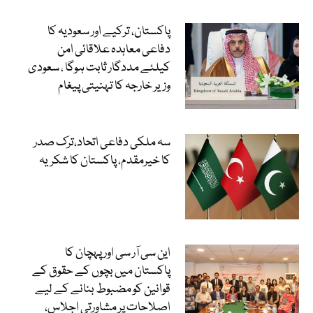
پاکستان، ترکیے اور سعودیہ کا
دفاعی معاہدہ علاقائی امن
کیلئے مددگار ثابت ہوگا ، سعودی
وزیر خارجہ کا تہنیتی پیغام
سہ ملکی دفاعی اتحاد،ترک صدر
کا خیرمقدم، پاکستان کا شکریہ
این سی آر سی اور پہچان کا
پاکستان میں بچوں کے حقوق کے
قوانین کو مضبوط بنانے کے لیے
اصلاحات پر مشاورتی اجلاس،