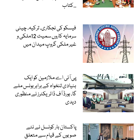
کتاب...
فیسکو کی نجکاری، ترکیہ، چینی
سرمایہ کاروں سمیت 12ملکی و
غیر ملکی گروپ میدان میں
پی آئی اے ملازمین کو ایک
بنیادی تنخواہ کے برابر بونس ملے
گا، بورڈ آف ڈائریکٹرز نے منظوری
دیدی
پاکستان بار کونسل نے نئے
صوبوں کے قیام سے متعلق