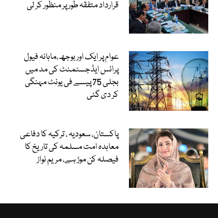
قرارداد متفقہ طور پر منظور کر لی
عوام پر ایک اور بوجھ،ماہانہ فیول
پرائس ایڈجسٹمنٹ کی مد میں
بجلی 75 پیسے فی یونٹ مہنگی
کر دی گئی
پاکستان، سعودیہ ، ترکیہ کا دفاعی
معاہدہ امت مسلمہ کی تاریخ کا
فیصلہ کن موڑ ہے، مریم نواز