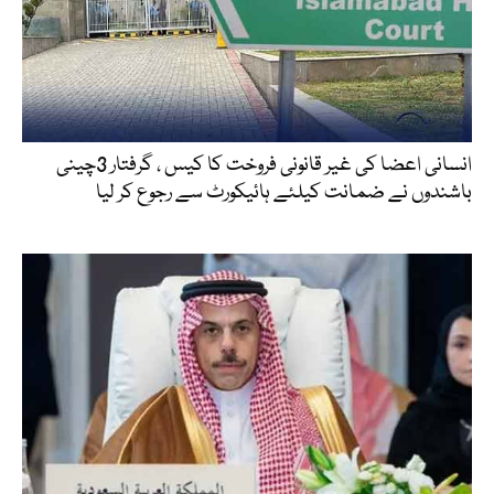
انسانی اعضا کی غیر قانونی فروخت کا کیس ، گرفتار 3چینی
باشندوں نے ضمانت کیلئے ہائیکورٹ سے رجوع کر لیا