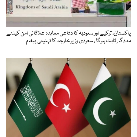
پاکستان، ترکیے اور سعودیہ کا دفاعی معاہدہ علاقائی امن کیلئے
مددگار ثابت ہوگا ، سعودی وزیر خارجہ کا تہنیتی پیغام