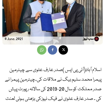
سب نیوز
8 June, 2021
اسلام آباد(آئی پی ایس )صدر عارف علوی سے چیئرمین
پیمرا محمد سلیم بیگ نے ملاقات کی۔چیئرمین پیمرا نے
صدر مملکت کو سال 20-2019 کی سالانہ رپورٹ پیش
کی ۔ صدر عارف علوی نے فیک نیوزکی بڑھتی ہوئی لعنت