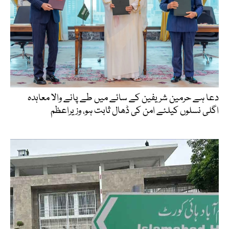
دعا ہے حرمین شریفین کے سائے میں طے پانے والا معاہدہ
اگلی نسلوں کیلئے امن کی ڈھال ثابت ہو، وزیراعظم