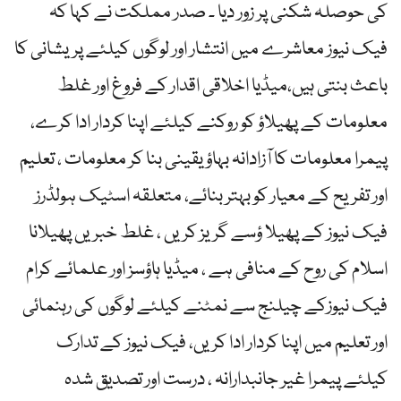
کی حوصلہ شکنی پر زور دیا ۔ صدر مملکت نے کہا کہ
فیک نیوز معاشرے میں انتشار اور لوگوں کیلئے پریشانی کا
باعث بنتی ہیں،میڈیا اخلاقی اقدار کے فروغ اور غلط
معلومات کے پھیلاؤ کو روکنے کیلئے اپنا کردار ادا کرے،
پیمرا معلومات کا آزادانہ بہاؤ یقینی بنا کر معلومات ، تعلیم
اور تفریح کے معیار کو بہتر بنائے، متعلقہ اسٹیک ہولڈرز
فیک نیوز کے پھیلا ؤسے گریز کریں ، غلط خبریں پھیلانا
اسلام کی روح کے منافی ہے ، میڈیا ہاؤسز اور علمائے کرام
فیک نیوزکے چیلنج سے نمٹنے کیلئے لوگوں کی رہنمائی
اور تعلیم میں اپنا کردار ادا کریں، فیک نیوز کے تدارک
کیلئے پیمرا غیر جانبدارانہ ، درست اور تصدیق شدہ