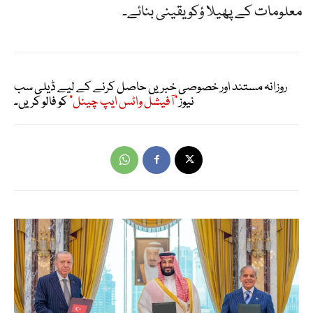
معلومات کے پھیلا ؤکو یقینی بنائے۔
روزانہ مستند اور خصوصی خبریں حاصل کرنے کے لیے ڈیلی سب
نیوز
"آفیشل واٹس ایپ چینل"
کو فالو کریں۔