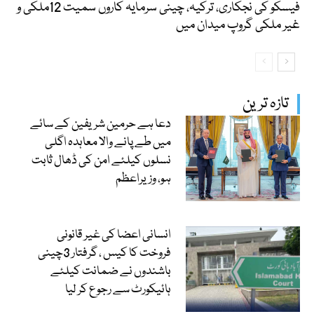
فیسکو کی نجکاری، ترکیہ، چینی سرمایہ کاروں سمیت 12ملکی و
غیر ملکی گروپ میدان میں
تازہ ترین
دعا ہے حرمین شریفین کے سائے
میں طے پانے والا معاہدہ اگلی
نسلوں کیلئے امن کی ڈھال ثابت
ہو، وزیراعظم
انسانی اعضا کی غیر قانونی
فروخت کا کیس ، گرفتار 3چینی
باشندوں نے ضمانت کیلئے
ہائیکورٹ سے رجوع کر لیا