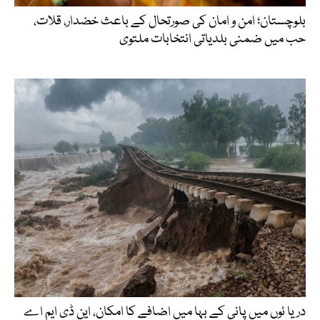
بلوچستان؛ امن و امان کی صورتحال کے باعث خضدار، قلات،
حب میں ضمنی بلدیاتی انتخابات ملتوی
دریا ئوں میں پانی کے بہا میں اضافے کا امکان، این ڈی ایم اے