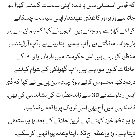
کہ قومی اسمبلی میں ہربندہ اپنی سیاست کیلئے کھڑا ہو
جاتا ہے وزیر اور کاغذی عہدیدار اپنی سیاست چمکانے
کیلئے کھڑے ہو جاتے ہیں۔ انہوں نے کہا کہ ہم ان سے بار
بار جواب مانگتے ہیں آپ ہمیں بتا رہے ہیں آپ آرڈیننس
منظور کرا رہے ہیں اس حکومت میں باربار ریلوے کے
حادثات کیوں ہو رہے ہیں، آپ گھوٹکی کے عوام کیلئے
دردودکھ محسوس کرتے ہو؟ چیئرمین پی پی نے کہا کہ ڈی
ایس ریلوے نے 30 سے زائدخطرات کی نشاندہی کی تھی،
نشاندہی میں آج بھی اسی ٹریک پر واقعہ رونما ہوا،
وزیراعظم خود کہتے تھے ٹرین حادثے کے بعد وزیر استعفی
دیتا ہے۔ وزیراعظم آج تک اپنا وعدہ پورا نہیں کر سکے۔