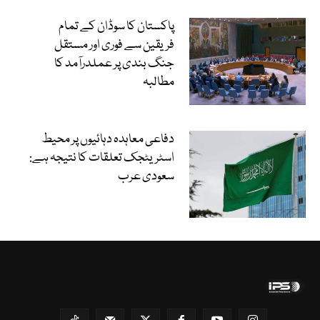
پاکستان کا سوڈان کے تمام
فریقین سے فوری اور مستقل
جنگ بندی پر عملدرآمد کا
مطالبہ
دفاعی معاہدہ دہائیوں پر محیط
اسٹریٹجک تعلقات کا نتیجہ ہے:
سعودی عرب