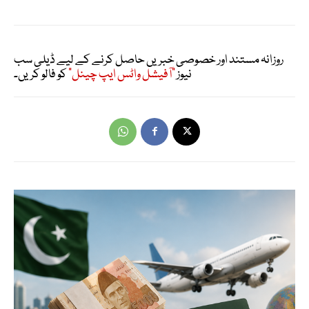
روزانہ مستند اور خصوصی خبریں حاصل کرنے کے لیے ڈیلی سب
نیوز
"آفیشل واٹس ایپ چینل"
کو فالو کریں۔