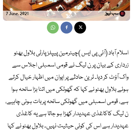
سب نیوز
7 June, 2021
اسلام آباد (آئی پی ایس )چیئرمین پیپلزپارٹی بلاول بھٹو
زرداری کے بیان پر ن لیگ نے قومی اسمبلی اجلاس سے
واک آؤٹ کر دیا۔ ٹرین حادثے پر ایوان میں اظہار خیال کرتے
ہوئے بلاول بھٹو نے کہا کہ گھوٹکی میں اتنا بڑا سانحہ ہوا
ہے، قومی اسمبلی میں گھوٹکی سانحہ پربات ہونی چاہیے،
ن لیگ کاکاغذی عہدیدار کھڑا ہو جاتا ہے یہ کاغذی
عہدیدار ہے اس کی کوئی حیثیت نہیں۔ بلاول بھٹو نے کہا