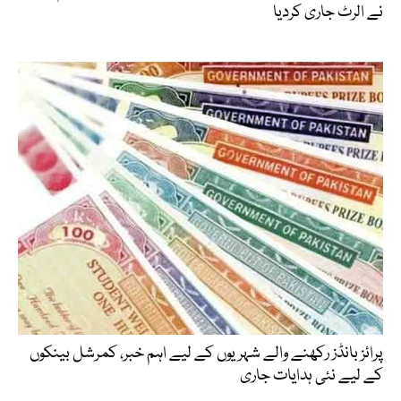
نے الرٹ جاری کردیا
پرائز بانڈز رکھنے والے شہریوں کے لیے اہم خبر، کمرشل بینکوں
کے لیے نئی ہدایات جاری