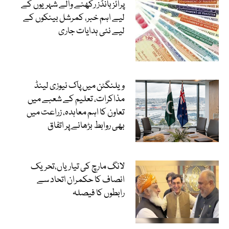
پرائز بانڈز رکھنے والے شہریوں کے
لیے اہم خبر، کمرشل بینکوں کے
لیے نئی ہدایات جاری
ویلنگٹن میں پاک نیوزی لینڈ
مذاکرات، تعلیم کے شعبے میں
تعاون کا اہم معاہدہ، زراعت میں
بھی روابط بڑھانے پر اتفاق
لانگ مارچ کی تیاریاں،تحریک
انصاف کا حکمران اتحاد سے
رابطوں کا فیصلہ