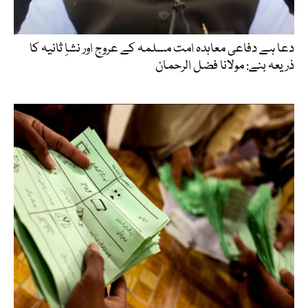
دعا ہے دفاعی معاہدہ امت مسلمہ کے عروج اور نشاِ ثانیہ کا
ذریعہ بنے: مولانا فضل الرحمان