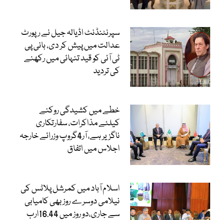
سپرنٹنڈنٹ اڈیالہ جیل نے رپورٹ
عدالت میں پیش کر دی، بانی پی
ٹی آئی کو قید تنہائی میں رکھنے
کی تردید
خطے میں کشیدگی روکنے
کیلئے مذاکرات، سفارتکاری
ناگزیر ہے، آر4گروپ وزرائے خارجہ
اجلاس میں اتفاق
اسلام آباد میں کمرشل پلاٹس کی
نیلامی دوسرے روز بھی کامیابی
سے جاری،دو روز میں 16.44ارب