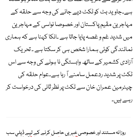
ہے۔جاوید بٹ کو ٹکٹ دیے جانے کی وجہ سے حلقہ کے
مہاجرین مقیم پاکستان اور خصوصا نواسی کے مہاجرین
میں شدید غم و غصہ پایا جاتا ہے ۔انکا کہنا ہے کہ ہماری
نمائندگی کوئی ہمارا شخص ہی کر سکتا ہے ۔ تحریک
آزادی کشمیر کے ساتھ وابستگی نا ہونے کی وجہ سے اس
ٹکٹ پر شدید ردعمل سامنے آ رہا ہے۔عوام حلقہ کی
چیئرمین عمران خان سے ٹکٹ پر نظر ثانی کی درخواست کر
رہے ہیں۔
روزانہ مستند اور خصوصی خبریں حاصل کرنے کے لیے ڈیلی سب