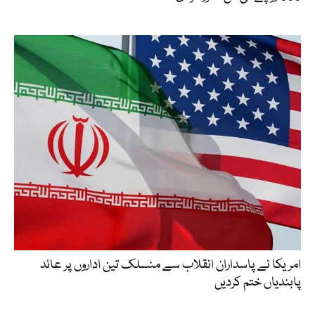
امریکا نے پاسداران انقلاب سے منسلک تین اداروں پر عائد
پابندیاں ختم کردیں