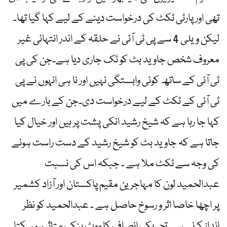
تھی اور پارٹی ٹکٹ کی درخواست دینے کے لیے کہا گیا تھا۔
لیکن ویلی 4 سے پی ٹی آئی نے حلقہ کے اندر انتہائی غیر
معروف شخص جاوید بٹ کو ٹک جاری دیا ہے۔جن کی پی
ٹی آئی کے ساتھ کوئی وابستگی نہیں اور نا ہی انہوں نے پی
ٹی آئی کے ٹکٹ کے لیے درخواست دی۔جن کے بارے میں
کہا جا رہا ہے کہ شیخ رشید انکی پشت پر ہیں اور خیال کیا
جاتا ہے کہ جاوید بٹ کو شیخ رشید کے دست راست ہونے
کی وجہ سے ٹکٹ ملا ہے ۔ جبکہ اس کی نسبت
عبدالحمید لون کا مہاجرین مقیم پاکستان اور آزاد کشمیر
پر اچھا خاصا اثر و رسوخ حاصل ہے ۔ عبدالحمید کو نظر
انداز کرنے سے تحریک انصاف کا ووٹ بنک متاثر ہو سکتا