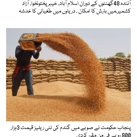
آئندہ 48گھنٹوں کے دوران اسلام آباد، خیبرپختونخوا، آزاد
کشمیر،میں بارش کا امکان ، دریاوں میں طغیانی کا خدشہ
پنجاب حکومت نے صوبے میں گندم کی نئی ریلیز قیمت 3ہزار
800 روپے فی من مقرر کردی