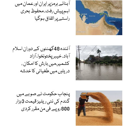
آبنائے ہرمز پر ایران اور عمان میں
اہم پیش رفت، محفوظ بحری
راستے پر اتفاق ہوگیا
آئندہ 48گھنٹوں کے دوران اسلام
آباد، خیبرپختونخوا، آزاد
کشمیر،میں بارش کا امکان ،
دریاوں میں طغیانی کا خدشہ
پنجاب حکومت نے صوبے میں
گندم کی نئی ریلیز قیمت 3ہزار
800 روپے فی من مقرر کردی