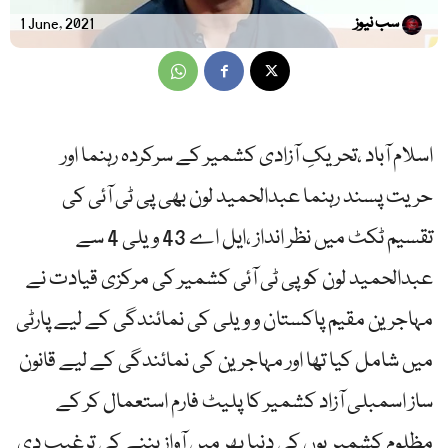
سب نیوز
1 June, 2021
اسلام آباد ،تحریکِ آزادی کشمیر کے سرکردہ رہنما اور
حریت پسند رہنما عبدالحمید لون بھی پی ٹی آئی کی
تقسیم ٹکٹ میں نظر انداز ،ایل اے 43 ویلی 4 سے
عبدالحمید لون کو پی ٹی آئی کشمیر کی مرکزی قیادت نے
مہاجرین مقیم پاکستان و ویلی کی نمائندگی کے لیے پارٹی
میں شامل کیا تھا اور مہاجرین کی نمائندگی کے لیے قانون
ساز اسمبلی آزاد کشمیر کا پلیٹ فارم استعمال کر کے
مظلوم کشمیریوں کی دنیا بھر میں آواز بننے کی ترغیب دی