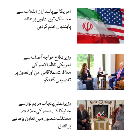
امریکا نے پاسداران انقلاب سے
منسلک تین اداروں پر عائد
پابندیاں ختم کردیں
وزیر دفاع خواجہ آصف سے
امریکی ناظم الامور کی
ملاقات،علاقائی امن اور تعاون پر
تفصیلی گفتگو
وزیراعلیٰ پنجاب مریم نواز سے
جائیکا کے صدر کی ملاقات،
مختلف شعبوں میں تعاون بڑھانے
پر اتفاق