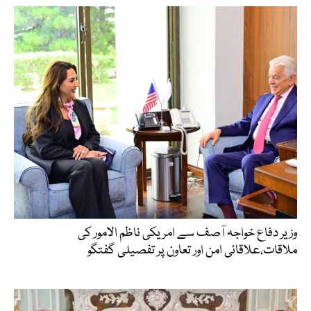
وزیر دفاع خواجہ آصف سے امریکی ناظم الامور کی
ملاقات،علاقائی امن اور تعاون پر تفصیلی گفتگو