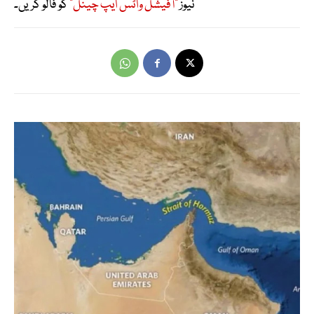
نیوز
"آفیشل واٹس ایپ چینل"
کو فالو کریں۔