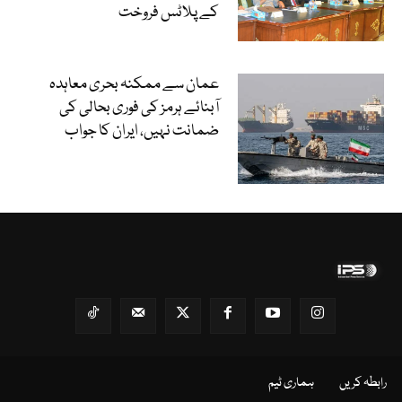
کے پلاٹس فروخت
عمان سے ممکنہ بحری معاہدہ
آبنائے ہرمز کی فوری بحالی کی
ضمانت نہیں، ایران کا جواب
رابطہ کریں
ہماری ٹیم