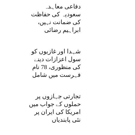
دفاعی معاہدہ
سعودیہ کی حفاظت
کی ضمانت نہیں،
ابراہیم رضائی
شہدا اور غازیوں کو
سول اعزازات دینے
کی منظوری، 78 نام
فہرست میں شامل
تجارتی جہازوں پر
حملوں کے جواب میں
امریکا کی ایران پر
نئی پابندیاں