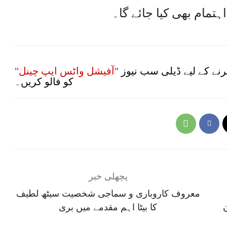
تمام بھی کیا جائے گا۔
نے کے لیے ڈیلی سب نیوز
"آفیشل واٹس ایپ چینل"
کو فالو کریں۔
پچھلی خبر
معروف کاروباری و سماجی شخصیت سیٹھ لطیف
ن
کا بیٹا اہم مقدمے میں بری