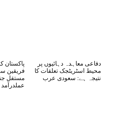
دفاعی معاہدہ دہائیوں پر
پاکستان کا
محیط اسٹریٹجک تعلقات کا
فریقین سے
نتیجہ ہے: سعودی عرب
مستقل جنگ
عملدرآمد ک