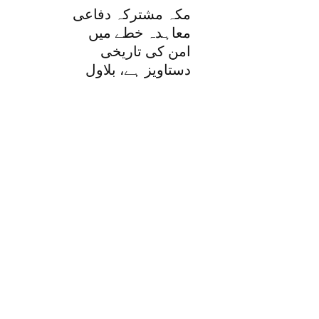
مکہ مشترکہ دفاعی
معاہدہ خطے میں
امن کی تاریخی
دستاویز ہے، بلاول