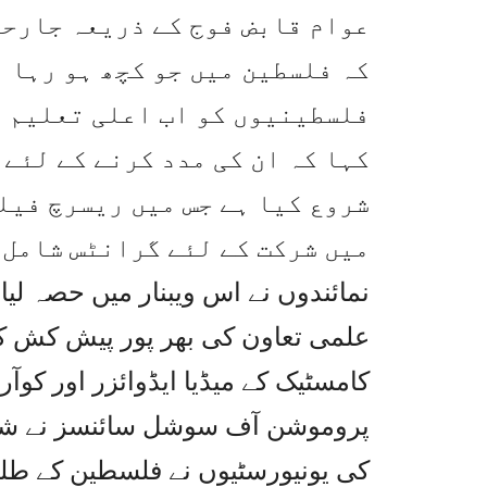
عوام قابض فوج کے ذریعہ جارحی
کہ فلسطین میں جو کچھ ہو رہا 
فلسطینیوں کو اب اعلی تعلیم ت
کہا کہ ان کی مدد کرنے کے لئے
شروع کیا ہے جس میں ریسرچ فیل
نمائندوں نے اس ویبنار میں حصہ لیا
علمی تعاون کی بھر پور پیش کش کی
کامسٹیک کے میڈیا ایڈوائزر اور کوآر
پروموشن آف سوشل سائنسز نے شرکا