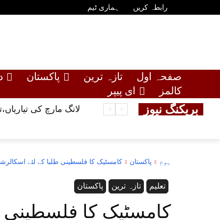
رابطہ کریں
ہماری ٹیم
صفحہ اول
تازہ ترین
پاکستان
د
کالمز
ای پیپر
بریکنگ نیوز
لانگ مارچ کی تیاریاں
ہوم
پاکستان
کامسٹیک کا فلسطینی طلبا کے لئے اسکالرشپ
تعلیم
تازہ ترین
پاکستان
کامسٹیک کا فلسطینی ط