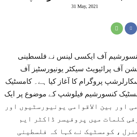
31 May, 2021
 کنسورشیم آف ایکسی لینس نے فلسطینی
یشن آف پرائیویٹ سیکٹر یونیورسٹیز آف
رلرشپ پروگرام کا آغاز کیا ہے۔ کامسٹیک
کامسٹیک کنسورشیم فیلوشپ کے موضوع پر ایک
 کا اہتمام کیا جس میں 13 قومی اور بین الاقوامی یونیورسٹیوں اور
فی کلمات میں پروفیسر ڈاکٹر ایم
نرل ، کومسٹیک نے کہا کہ فلسطینی