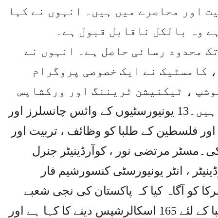
ت اور محاصرے میں ہیں۔ انہوں نے کہا
ہے وہ بالکل ناقابل قبول ہے۔
ک محدود رسائی حاصل ہے۔ انہوں نے
 ، کامسٹیک نے ایک خصوصی پروگرام
وشپ ، ٹیکنیشن ٹریننگ اور ورکشاپس
میں شرکت کے لئے گرانٹس شامل ہیں۔13 یونیورسٹیوں کے وائس چانسلرز اور
 اور فلسطین کے طلبا کو وظائف ، تربیت اور
۔مسٹر مرتضی نور ، کوآرڈینیٹر جنرل
ڈینیٹر ، انٹر یونیورسٹی کنسورشیم فار
 کو آگاہ کیا کہ پاکستان کی نجی شعبے
کی یونیورسٹیوں نے فلسطین کے طلبا کے لئے 165 اسکالرشپس دینے کا کہا ہے اور