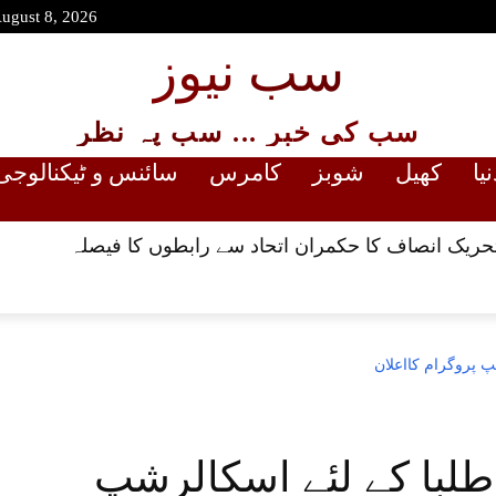
August 8, 2026
سب نیوز
سب کی خبر ... سب پہ نظر
نیا
کھیل
شوبز
کامرس
سائنس و ٹیکنالوجی
،تحریک انصاف کا حکمران اتحاد سے رابطوں کا فیصلہ
 پروگرام کااعلان
لبا کے لئے اسکالرشپ