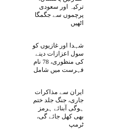
ترکیہ اور سعودی
پرچموں سے جگمگا
اٹھیں
شہدا اور غازیوں کو
سول اعزازات دینے
کی منظوری، 78 نام
فہرست میں شامل
ایران سے مذاکرات
جاری، جنگ جلد ختم
ہوگی آبنائے ہرمز
بھی کھل جائے گی،
ٹرمپ