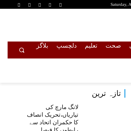
Saturday, 
صحت
تعلیم
دلچسپ
بلاگز
تازہ ترین
لانگ مارچ کی
تیاریاں،تحریک انصاف
کا حکمران اتحاد سے
رابطوں کا فیصلہ