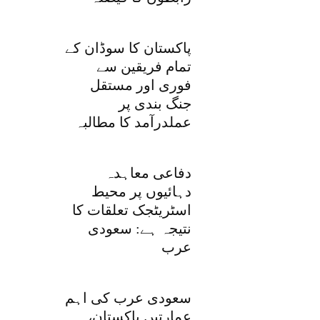
پاکستان کا سوڈان کے
تمام فریقین سے
فوری اور مستقل
جنگ بندی پر
عملدرآمد کا مطالبہ
دفاعی معاہدہ
دہائیوں پر محیط
اسٹریٹجک تعلقات کا
نتیجہ ہے: سعودی
عرب
سعودی عرب کی اہم
عمارتیں پاکستان،