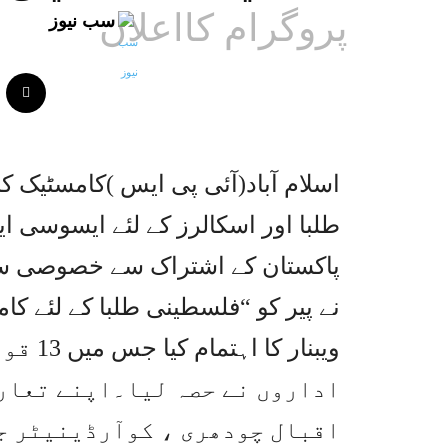
پروگرام کااعلان
سب نیوز
اسلام آباد(آئی پی ایس )کامسٹیک
طلبا اور اسکالرز کے لئے ایسوسی ا
پاکستان کے اشتراک سے خصوصی سکا
نے پیر کو “فلسطینی طلبا کے لئے 
ویبنار
اداروں نے حصہ لیا۔اپنے تعار
اقبال چودھری ، کوآرڈینیٹر ج