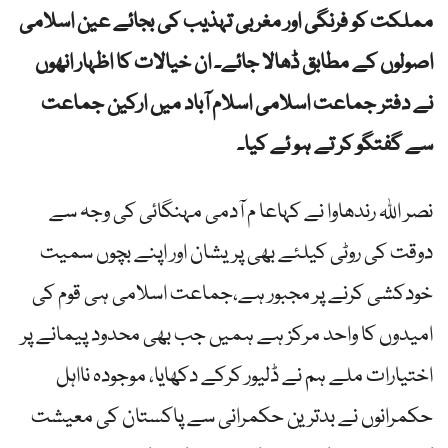
مملکت کو فرنگی اور مغربی تہذیب کی بجائے عین اسلامی
اصولوں کے مطابق ڈھالا جائے۔ ان خیالات کا اظہار انھوں
نے دفتر جماعت اسلامی اسلام آباد میں ارکین جماعت
سے گفتگو کر تے ہو ئے کیا۔
نصر اللہ رندھاوا نے کہاعا م آدمی مہنگائی کی وجہ سے
دوقت کی روٹی کیلئے بھی پریشان اور اپنے بچوں سمیت
خودکشی کرنے پر مجبور ہے،جماعت اسلامی ہی قوم کی
امیدوں کا واحد مرکز ہے ہمیں جب بھی محدود پیمانے پر
اختیارات ملے ہم نے ڈلیور کرکے دکھایا، موجودہ نااہل
حکمرانوں نے بدترین حکمرانی سے پاکستان کی معیشت