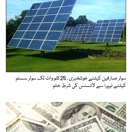
سولر صارفین کیلئے خوشخبری ، 25کلو واٹ تک سولر سسٹم
کیلئے نیپرا سے لائسنس کی شرط ختم