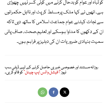
کو تباہ اور عوام کو بدحال کرنے میں کوئی کسر نہیں چھوڑی
ہے، انھوں نے کہا ملک پرمسلط کرپٹ اور نااہل حکمرانوں
سے نجات کیلئے عوام جماعت اسلامی کا ساتھ دیں تاکہ
ان کے دکھوں کا مداوا ہوسکے اور تعلیم،صحت، صاف پانی
سمیت بنیادی ضروریات ان کی دہلیز پر فراہم ہوں۔
روزانہ مستند اور خصوصی خبریں حاصل کرنے کے لیے ڈیلی سب
نیوز
"آفیشل واٹس ایپ چینل"
کو فالو کریں۔