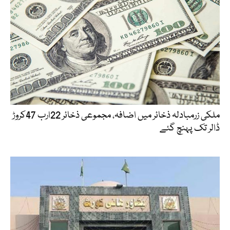
ملکی زرمبادلہ ذخائر میں اضافہ، مجموعی ذخائر 22ارب 47کروڑ
ڈالر تک پہنچ گئے