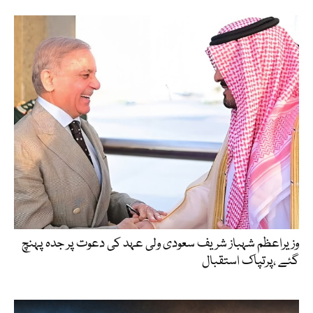
وزیراعظم شہباز شریف سعودی ولی عہد کی دعوت پر جدہ پہنچ
گئے ،پرتپاک استقبال