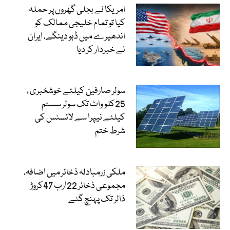
امریکا نے بجلی گھروں پر حملہ
کیا تو تمام خلیجی ممالک کو
اندھیرے میں ڈبو دینگے، ایران
نے خبردار کر دیا
سولر صارفین کیلئے خوشخبری ،
25کلو واٹ تک سولر سسٹم
کیلئے نیپرا سے لائسنس کی
شرط ختم
ملکی زرمبادلہ ذخائر میں اضافہ،
مجموعی ذخائر 22ارب 47کروڑ
ڈالر تک پہنچ گئے