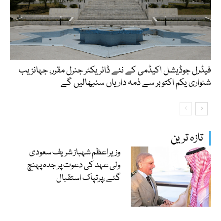
فیڈرل جوڈیشل اکیڈمی کے نئے ڈائریکٹر جنرل مقرر، جہانزیب
شنواری یکم اکتوبر سے ذمہ داریاں سنبھالیں گے
تازہ ترین
وزیراعظم شہباز شریف سعودی
ولی عہد کی دعوت پر جدہ پہنچ
گئے ،پرتپاک استقبال