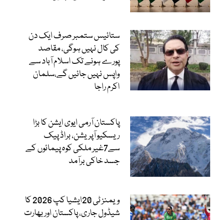
ستائیس ستمبر صرف ایک دن
کی کال نہیں ہوگی، مقاصد
پورے ہونے تک اسلام آباد سے
واپس نہیں جائیں گے،سلمان
اکرم راجا
پاکستان آرمی ایوی ایشن کا بڑا
ریسکیو آپریشن، براڈ پیک
سے7غیر ملکی کوہ پیمائوں کے
جسد خاکی برآمد
ویمنز ٹی 20ایشیا کپ 2026 کا
شیڈول جاری، پاکستان اور بھارت