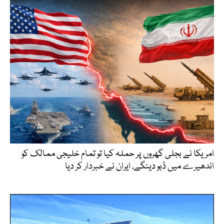
امریکا نے بجلی گھروں پر حملہ کیا تو تمام خلیجی ممالک کو
اندھیرے میں ڈبو دینگے، ایران نے خبردار کر دیا