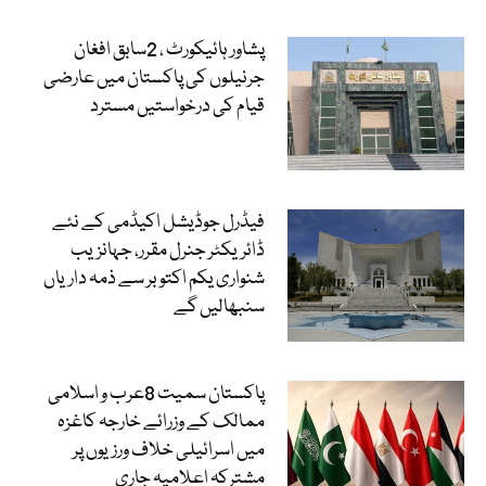
پشاور ہائیکورٹ ، 2سابق افغان
جرنیلوں کی پاکستان میں عارضی
قیام کی درخواستیں مسترد
فیڈرل جوڈیشل اکیڈمی کے نئے
ڈائریکٹر جنرل مقرر، جہانزیب
شنواری یکم اکتوبر سے ذمہ داریاں
سنبھالیں گے
پاکستان سمیت 8عرب و اسلامی
ممالک کے وزرائے خارجہ کاغزہ
میں اسرائیلی خلاف ورزیوں پر
مشترکہ اعلامیہ جاری