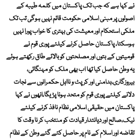
نے کہا ہے کہ جب تک پاکستان میں کلمہ طیبہ کے
اصولوں پر مبنی اسلامی حکومت قائم نہیں ہوگی تب تک
ملکی استحکام اور معیشت کی بہتری کا خواب پورا نہیں
ہوسکتا، پاکستان حاصل کرنے کیلئے پوری قوم نے
قومیتوں کے بتوں اور مصلحتوں کو بالائے طاق رکھتے ہوئے
یہ وطن حاصل کیا تھا اب بھی ملک کو مہنگائی،
بیروزگاری،بدامنی اور کرپٹ و نااہل حکمرانوں سے نجات
دلانے کیلئے پوری قوم کو متحد ہونا پڑیگا،انھوں نے کہا
پاکستان میں حقیقی اسلامی نظام نافذ کرنے کیلئے
نیک،صالح اور دیانتدار قیادت کو منتخب کر نا وقت کا
تقاضہ اور اسلام کے نام پر حاصل کئے گئے وطن کے نظام