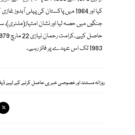
جنگوں میں حصہ لیا اور نشان امتیاز(ملٹری)، ستا
1983 تک اس عہدے پر فائز رہے۔
روزانہ مستند اور خصوصی خبریں حاصل کرنے کے لیے ڈیل