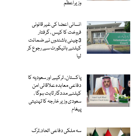
وزیراعظم
انسانی اعضا کی غیر قانونی
فروخت کا کیس ، گرفتار
3چینی باشندوں نے ضمانت
کیلئے ہائیکورٹ سے رجوع کر
لیا
پاکستان، ترکیے اور سعودیہ کا
دفاعی معاہدہ علاقائی امن
کیلئے مددگار ثابت ہوگا ،
سعودی وزیر خارجہ کا تہنیتی
پیغام
سہ ملکی دفاعی اتحاد،ترک