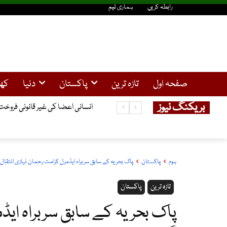
رابطہ کریں
ہماری ٹیم
صفحہ اول
تازہ ترین
پاکستان
دنیا
کھ
بریکنگ نیوز
انسانی اعضا کی غیر قانونی فروخت کا کیس ، گرفتار 3چینی باشندوں نے ضم
ہوم
پاکستان
پاک بحریہ کے سابق سربراہ ایڈمرل کرامت رحمان نیازی انتقال
تازہ ترین
پاکستان
پاک بحریہ کے سابق سربراہ ایڈم