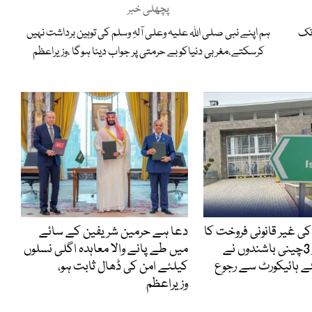
پچھلی خبر
کیس کی سماعت 18مئی تک
ہم اپنے نبی صلی اللہ علیہ وعلی آلہِ وسلم کی توہین برداشت نہیں
کرسکتے،مغربی دنیاکو بے حرمتی پر جواب دینا ہوگا ،وزیراعظم
ی غیر قانونی فروخت کا
دعا ہے حرمین شریفین کے سائے
کیس ، گرفتار 3چینی باشندوں نے
میں طے پانے والا معاہدہ اگلی نسلوں
 ہائیکورٹ سے رجوع
کیلئے امن کی ڈھال ثابت ہو،
وزیراعظم