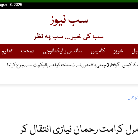
ugust 8, 2026
سب نیوز
سب کی خبر ... سب پہ نظر
یل
شوبز
کامرس
سائنس و ٹیکنالوجی
صحت
تعلیم
انت کیلئے ہائیکورٹ سے رجوع کر لیا
 کر گئے
رل کرامت رحمان نیازی انتقال کر