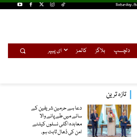
Saturday, A
دلچسپ
بلاگز
کالمز
ای پیپر
تازہ ترین
دعا ہے حرمین شریفین کے
سائے میں طے پانے والا
معاہدہ اگلی نسلوں کیلئے
امن کی ڈھال ثابت ہو،