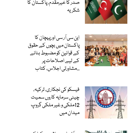
صدر کا خیرمقدم، پاکستان کا
شکریہ
این سی آر سی اور پہچان کا
پاکستان میں بچوں کے حقوق
کے قوانین کو مضبوط بنانے
کے لیے اصلاحات پر
مشاورتی اجلاس، کتاب...
فیسکو کی نجکاری، ترکیہ،
چینی سرمایہ کاروں سمیت
12ملکی و غیر ملکی گروپ
میدان میں