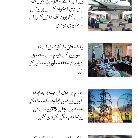
پی آئی اے ملازمین کو ایک
بنیادی تنخواہ کے برابر بونس
ملے گا، بورڈ آف ڈائریکٹرز نے
منظوری دیدی
پاکستان بار کونسل نے نئے
صوبوں کے قیام سے متعلق
قرارداد متفقہ طور پر منظور کر
لی
عوام پر ایک اور بوجھ،ماہانہ
فیول پرائس ایڈجسٹمنٹ کی
مد میں بجلی 75 پیسے فی
یونٹ مہنگی کر دی گئی