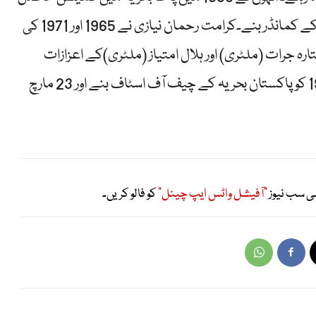
کیا اور 1964 میں پاکستان کی پہلی آبدوز غازی کے کمانڈر بنے۔کرامت رحمان نیازی نے 1965 اور 1971 کی
رہ جرات (ملٹری) اور ہلال امتیاز (ملٹری)کے اعزازات
حاصل کیے۔کرامت رحمان نیازی 22 مارچ 1979 کو پاکستان بحریہ کے چیف آف اسٹاف بنے اور 23 مارچ
ی سب نیوز
"آفیشل واٹس ایپ چینل"
کو فالو کریں۔