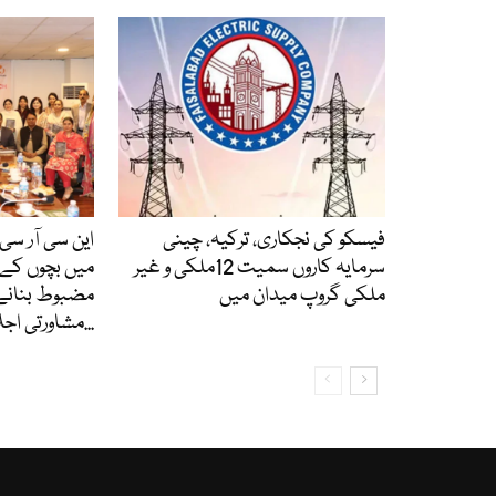
فیسکو کی نجکاری، ترکیہ، چینی
این سی آر سی 
سرمایہ کاروں سمیت 12ملکی و غیر
میں بچوں کے 
ملکی گروپ میدان میں
مضبوط بنانے
مشاورتی اجلاس، کتاب...