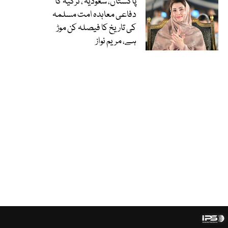
پاکستان، سعودیہ ، ترکیہ کا
دفاعی معاہدہ امت مسلمہ
کی تاریخ کا فیصلہ کن موڑ
ہے، مریم نواز