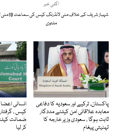
اگلی خبر
شہباز شریف کے خلاف منی لانڈرنگ 
ملتوی
پاکستان، ترکیے اور سعودیہ کا دفاعی
انسانی اعضا ک
معاہدہ علاقائی امن کیلئے مددگار
ثابت ہوگا ، سعودی وزیر خارجہ کا
ضمانت کیلئے
تہنیتی پیغام
کر لیا