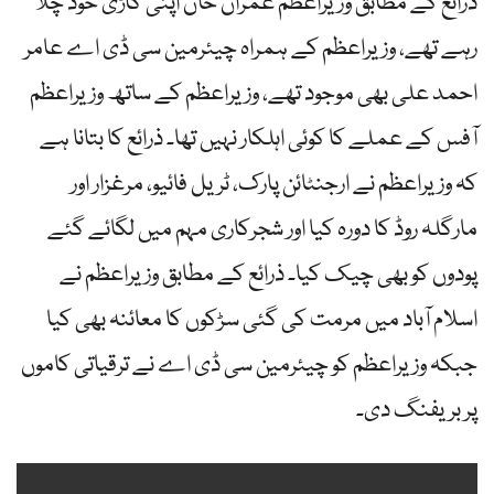
ذرائع کے مطابق وزیراعظم عمران خان اپنی گاڑی خود چلا
رہے تھے، وزیراعظم کے ہمراہ چیئرمین سی ڈی اے عامر
احمد علی بھی موجود تھے، وزیراعظم کے ساتھ وزیراعظم
آفس کے عملے کا کوئی اہلکار نہیں تھا۔ ذرائع کا بتانا ہے
کہ وزیراعظم نے ارجنٹائن پارک، ٹریل فائیو، مرغزار اور
مارگلہ روڈ کا دورہ کیا اور شجرکاری مہم میں لگائے گئے
پودوں کو بھی چیک کیا۔ ذرائع کے مطابق وزیراعظم نے
اسلام آباد میں مرمت کی گئی سڑکوں کا معائنہ بھی کیا
جبکہ وزیراعظم کو چیئرمین سی ڈی اے نے ترقیاتی کاموں
پر بریفنگ دی۔