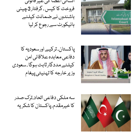
انسانی اعضا کی غیر قانونی
فروخت کا کیس ، گرفتار 3چینی
باشندوں نے ضمانت کیلئے
ہائیکورٹ سے رجوع کر لیا
پاکستان، ترکیے اور سعودیہ کا
دفاعی معاہدہ علاقائی امن
کیلئے مددگار ثابت ہوگا ، سعودی
وزیر خارجہ کا تہنیتی پیغام
سہ ملکی دفاعی اتحاد،ترک صدر
کا خیرمقدم، پاکستان کا شکریہ