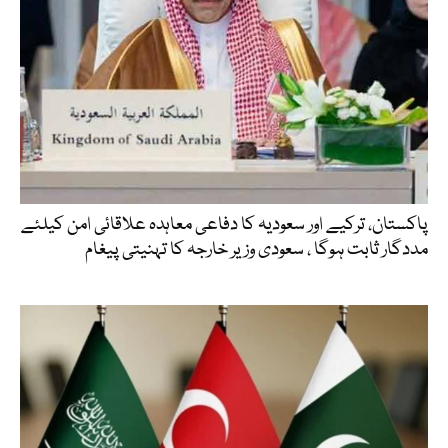
پاکستان، ترکیے اور سعودیہ کا دفاعی معاہدہ علاقائی امن کیلئے
مددگار ثابت ہوگا ، سعودی وزیر خارجہ کا تہنیتی پیغام