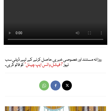
روزانہ مستند اور خصوصی خبریں حاصل کرنے کے لیے ڈیلی سب
نیوز
"آفیشل واٹس ایپ چینل"
کو فالو کریں۔