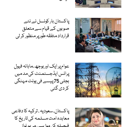
پاکستان بار کونسل نے نئے
صوبوں کے قیام سے متعلق
قرارداد متفقہ طور پر منظور کر لی
عوام پر ایک اور بوجھ،ماہانہ فیول
پرائس ایڈجسٹمنٹ کی مد میں
بجلی 75 پیسے فی یونٹ مہنگی
کر دی گئی
پاکستان، سعودیہ ، ترکیہ کا دفاعی
معاہدہ امت مسلمہ کی تاریخ کا
فیصلہ کن موڑ ہے، مریم نواز