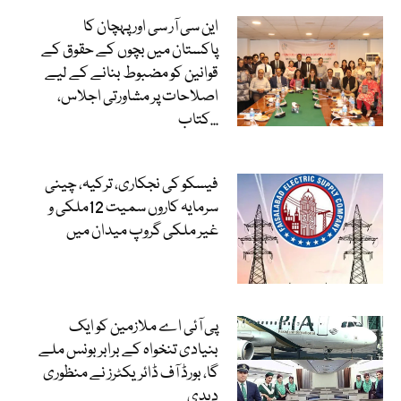
این سی آر سی اور پہچان کا
پاکستان میں بچوں کے حقوق کے
قوانین کو مضبوط بنانے کے لیے
اصلاحات پر مشاورتی اجلاس،
کتاب...
فیسکو کی نجکاری، ترکیہ، چینی
سرمایہ کاروں سمیت 12ملکی و
غیر ملکی گروپ میدان میں
پی آئی اے ملازمین کو ایک
بنیادی تنخواہ کے برابر بونس ملے
گا، بورڈ آف ڈائریکٹرز نے منظوری
دیدی