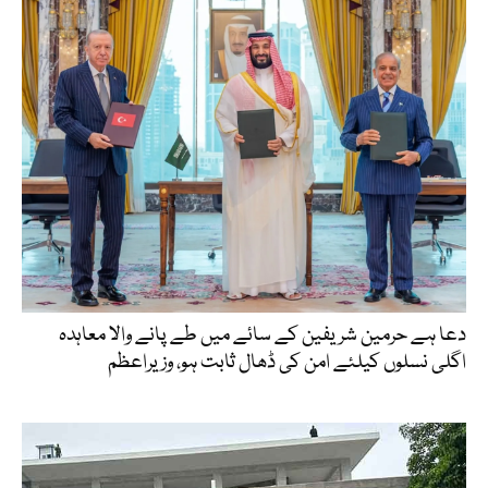
دعا ہے حرمین شریفین کے سائے میں طے پانے والا معاہدہ
اگلی نسلوں کیلئے امن کی ڈھال ثابت ہو، وزیراعظم