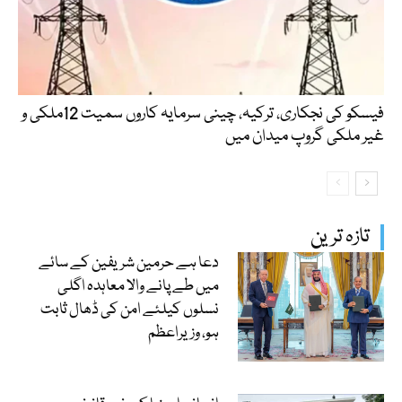
فیسکو کی نجکاری، ترکیہ، چینی سرمایہ کاروں سمیت 12ملکی و
غیر ملکی گروپ میدان میں
تازہ ترین
دعا ہے حرمین شریفین کے سائے
میں طے پانے والا معاہدہ اگلی
نسلوں کیلئے امن کی ڈھال ثابت
ہو، وزیراعظم