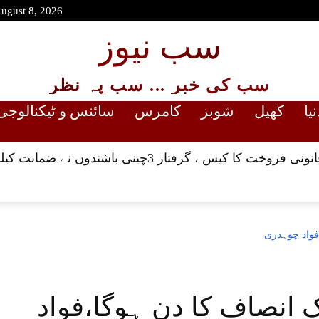
August 8, 2026
سب نیوز
سب کی خبر ... سب پہ نظر
نیا
کھیل
شوبز
کامرس
سائنس و ٹیکنالوجی
رفتار 3چینی باشندوں نے ضمانت کیلئے ہائیکورٹ سے رجوع کر لیا
،فواد چوہدری
ک انصاف کا دن ہوگا،فواد