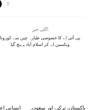
اگلی خبر
پی آئی اے کا خصوصی طیارہ چین سے کورونا
ویکسین لے کر اسلام آباد پہنچ گیا
پاکستان، ترکیے اور سعودیہ
انسانی اع