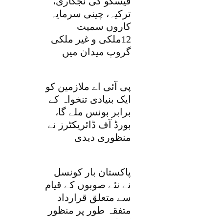
فیسکو کی نجکاری،
ترکیہ، چینی سرمایہ
کاروں سمیت
12ملکی و غیر ملکی
گروپ میدان میں
پی آئی اے ملازمین کو
ایک بنیادی تنخواہ کے
برابر بونس ملے گا،
بورڈ آف ڈائریکٹرز نے
منظوری دیدی
پاکستان بار کونسل
نے نئے صوبوں کے قیام
سے متعلق قرارداد
متفقہ طور پر منظور