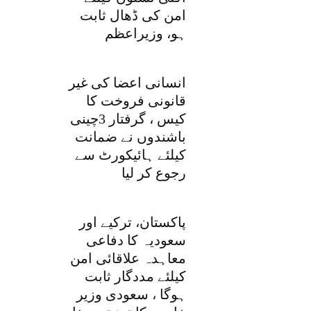
امن کی ڈھال ثابت
ہو، وزیراعظم
انسانی اعضا کی غیر
قانونی فروخت کا
کیس ، گرفتار 3چینی
باشندوں نے ضمانت
کیلئے ہائیکورٹ سے
رجوع کر لیا
پاکستان، ترکیے اور
سعودیہ کا دفاعی
معاہدہ علاقائی امن
کیلئے مددگار ثابت
ہوگا ، سعودی وزیر