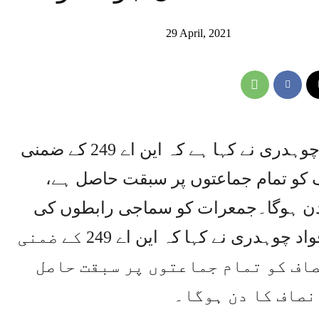
29 April, 2021
اسلام آبا،وفاقی وزیر اطلاعات فوادچوہدری نے کہا ہے کہ این اے 249 کے ضمنی
 کو تمام جماعتوں پر سبقت حاصل ہے،
ا دن ہوگا۔جمعرات کو سماجی رابطوں کی
ویب سائٹ ٹویٹر پر اپنے ٹویٹ میں فواد چوہدری نے کہا کہ این اے 249 کے ضمنی
اف کو تمام جماعتوں پر سبقت حاصل
نصاف کا دن ہوگا۔