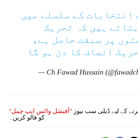
ی میں NA249 کے انتخابات کے سلسلے میں
بتاتے ہیں کہ تحریک
توں پر سبقت حاصل ہے،
ریک انصاف کا دن ہو گا
— Ch Fawad Hussain (@fawadc
نے کے لیے ڈیلی سب نیوز
"آفیشل واٹس ایپ چینل"
کو فالو کریں۔