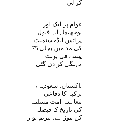
کر لی
عوام پر ایک اور
بوجھ،ماہانہ فیول
پرائس ایڈجسٹمنٹ
کی مد میں بجلی 75
پیسے فی یونٹ
مہنگی کر دی گئی
پاکستان، سعودیہ ،
ترکیہ کا دفاعی
معاہدہ امت مسلمہ
کی تاریخ کا فیصلہ
کن موڑ ہے، مریم نواز