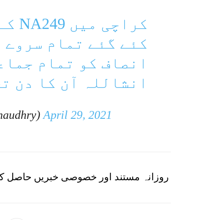
کراچ
کئے گئے تمام سروے 
انصاف کو تمام جماع
انشاللہ آن کا دن تح
haudhry)
April 29, 2021
روزانہ مستند اور خصوصی خبریں حاصل کر