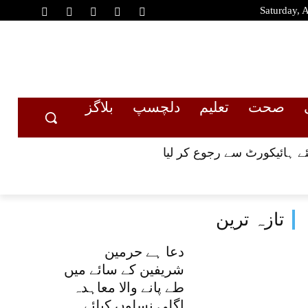
Saturday, 
صحت
تعلیم
دلچسپ
بلاگز
تازہ ترین
دعا ہے حرمین
شریفین کے سائے میں
طے پانے والا معاہدہ
اگلی نسلوں کیلئے