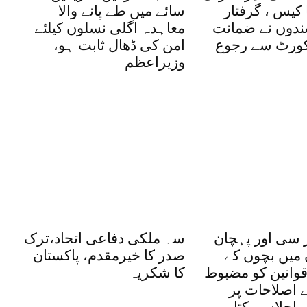
کیس ، گرفتار
سائے میں طے پانے والا
شندوں نے ضمانت
معاہدہ اگلی نسلوں کیلئے
یکورٹ سے رجوع
امن کی ڈھال ثابت ہو،
وزیراعظم
 سی اور پہچان
سہ ملکی دفاعی اتحاد،ترک
 میں بچوں کے
صدر کا خیرمقدم، پاکستان
وانین کو مضبوط
کا شکریہ
یے اصلاحات پر