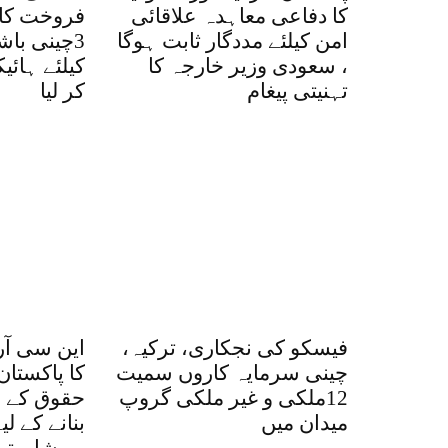
کا دفاعی معاہدہ علاقائی
فروخت کا 
امن کیلئے مددگار ثابت ہوگا
3چینی با
، سعودی وزیر خارجہ کا
کیلئے ہائ
تہنیتی پیغام
کر لیا
فیسکو کی نجکاری، ترکیہ،
این سی آر
چینی سرمایہ کاروں سمیت
کا پاکستان
12ملکی و غیر ملکی گروپ
حقوق کے ق
میدان میں
بنانے کے ل
مشاورتی اجلاس، کتاب...