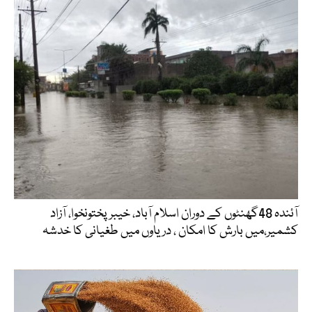
آئندہ 48گھنٹوں کے دوران اسلام آباد، خیبرپختونخوا، آزاد
کشمیر،میں بارش کا امکان ، دریاوں میں طغیانی کا خدشہ