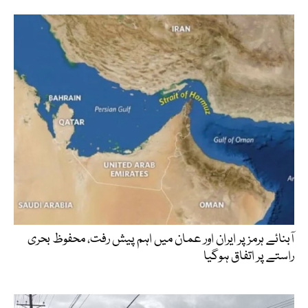
آبنائے ہرمز پر ایران اور عمان میں اہم پیش رفت، محفوظ بحری
راستے پر اتفاق ہوگیا