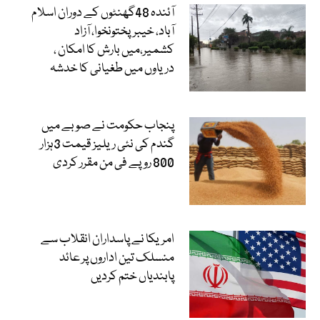
آئندہ 48گھنٹوں کے دوران اسلام
آباد، خیبرپختونخوا، آزاد
کشمیر،میں بارش کا امکان ،
دریاوں میں طغیانی کا خدشہ
پنجاب حکومت نے صوبے میں
گندم کی نئی ریلیز قیمت 3ہزار
800 روپے فی من مقرر کردی
امریکا نے پاسداران انقلاب سے
منسلک تین اداروں پر عائد
پابندیاں ختم کردیں