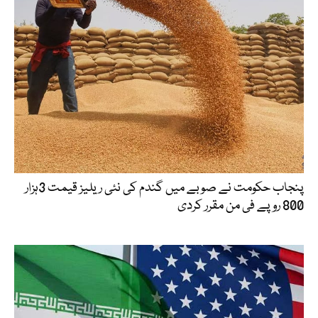
پنجاب حکومت نے صوبے میں گندم کی نئی ریلیز قیمت 3ہزار
800 روپے فی من مقرر کردی