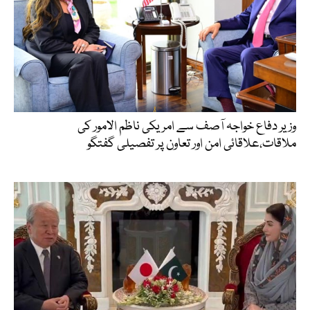
وزیر دفاع خواجہ آصف سے امریکی ناظم الامور کی
ملاقات،علاقائی امن اور تعاون پر تفصیلی گفتگو