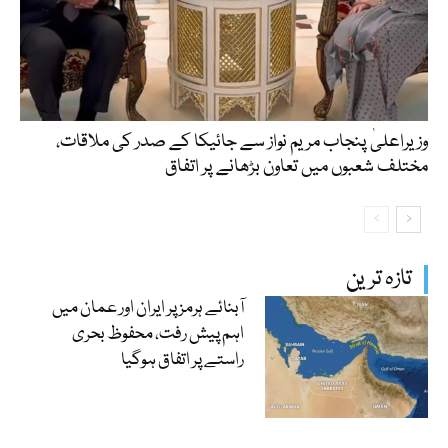
وزیراعلیٰ پنجاب مریم نواز سے جائیکا کے صدر کی ملاقات،
مختلف شعبوں میں تعاون بڑھانے پر اتفاق
تازہ ترین
آبنائے ہرمز پر ایران اور عمان میں
اہم پیش رفت، محفوظ بحری
راستے پر اتفاق ہوگیا