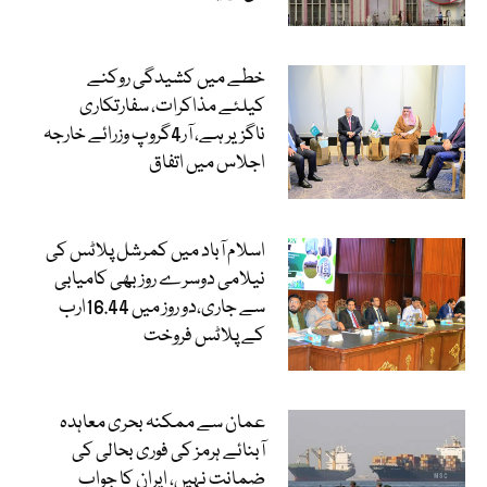
خطے میں کشیدگی روکنے
کیلئے مذاکرات، سفارتکاری
ناگزیر ہے، آر4گروپ وزرائے خارجہ
اجلاس میں اتفاق
اسلام آباد میں کمرشل پلاٹس کی
نیلامی دوسرے روز بھی کامیابی
سے جاری،دو روز میں 16.44ارب
کے پلاٹس فروخت
عمان سے ممکنہ بحری معاہدہ
آبنائے ہرمز کی فوری بحالی کی
ضمانت نہیں، ایران کا جواب