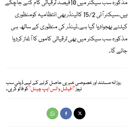
مذکورہ سب سیکٹر میں 10فیصد ترقیاتی کام کئے جاچکے
ہیں۔سیکٹر آئی 15/2 کاٹینڈر بھی انتظامیہ کومنظوری
کیلئے بھجوادیا گیا ہے۔ٹینڈر کی منظوری کے ساتھ ہی
مذکورہ سب سیکٹر میں بھی ترقیاتی کاموں کا آغاز کردیا
جائے گا۔
روزانہ مستند اور خصوصی خبریں حاصل کرنے کے لیے ڈیلی سب
نیوز
"آفیشل واٹس ایپ چینل"
کو فالو کریں۔