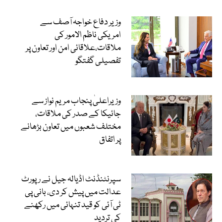
وزیر دفاع خواجہ آصف سے
امریکی ناظم الامور کی
ملاقات،علاقائی امن اور تعاون پر
تفصیلی گفتگو
وزیراعلیٰ پنجاب مریم نواز سے
جائیکا کے صدر کی ملاقات،
مختلف شعبوں میں تعاون بڑھانے
پر اتفاق
سپرنٹنڈنٹ اڈیالہ جیل نے رپورٹ
عدالت میں پیش کر دی، بانی پی
ٹی آئی کو قید تنہائی میں رکھنے
کی تردید