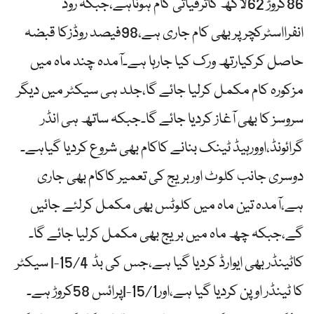
86کروڑ 62لاکھ کاترقیاتی کام ہوناہے،جبکہ روڈ
انفرااسٹرکچرپر بھی کام جاری ہے،98فیصد روڈزکا قبضہ
حاصل کرکیارتھ ورک کیا جارہا ہے۔آمدہ چند ماہ میں
مزکورہ کام مکمل کرلیا جائے گا،جلد ہی سیکٹر میں دیگر
سروسز کا بھی آغاز کردیا جائے گا۔جبکہ ساتھ ہی انڈر
گرائونڈ،اوورہیڈ ٹینک بنانے کاکام بھی شروع کردیا گیاہے۔
دوسری جانب کلوٹ اوربریج کی تعمیر کاکام بھی جاری
ہے،آمدہ تین ماہ میں کلوٹس بھی مکمل کرلئے جائیں
گے،جبکہ چھ ماہ میں بریج بھی مکمل کرلیا جائے گا۔
سیکٹر I-15/4 کاٹینڈر بھی ایوارڈ کردیا گیا ہے،جس کی بڈ
پرائس 58کروڑ ہے۔I-15/1کا ٹینڈر اوپن کردیا گیا ہے،اور