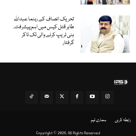
تحریک انصاف کے رہنما عبداللہ
طاہر قتل کیس میں اہم پیشرفت،
ہنی ٹریپ کرنے والی ٹک ٹاکر
گرفتار
رابطہ کریں
ہماری ٹیم
Copyright © 2026, All Rights Reserved