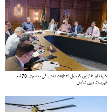
شہدا اور غازیوں کو سول اعزازات دینے کی منظوری، 78 نام
فہرست میں شامل