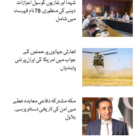
شہدا اور غازیوں کو سول اعزازات
دینے کی منظوری، 78 نام فہرست
میں شامل
تجارتی جہازوں پر حملوں کے
جواب میں امریکا کی ایران پر نئی
پابندیاں
مکہ مشترکہ دفاعی معاہدہ خطے
میں امن کی تاریخی دستاویز ہے،
بلاول