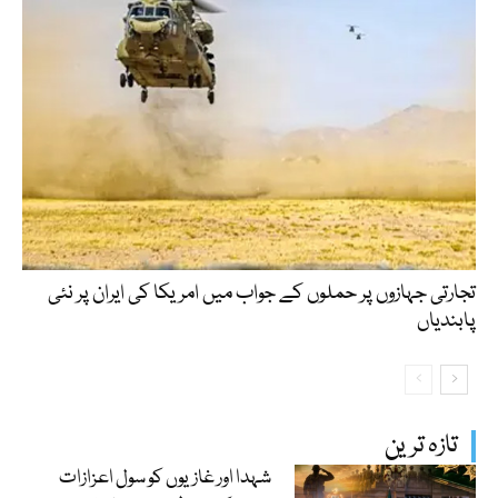
تجارتی جہازوں پر حملوں کے جواب میں امریکا کی ایران پر نئی
پابندیاں
تازہ ترین
شہدا اور غازیوں کو سول اعزازات