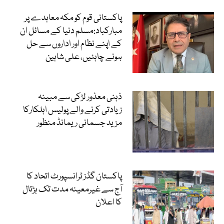
پاکستانی قوم کو مکہ معاہدے پر
مبارکباد:مسلم دنیا کے مسائل ان
کے اپنے نظام اور اداروں سے حل
ہونے چاہئیں، علی شاہین
ذہنی معذور لڑکی سے مبینہ
زیادتی کرنے والے پولیس اہلکارکا
مزید جسمانی ریمانڈ منظور
پاکستان گڈز ٹرانسپورٹ اتحاد کا
آج سے غیرمعینہ مدت تک ہڑتال
کا اعلان