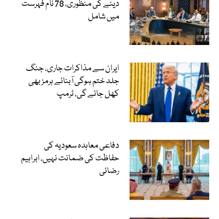
دینے کی منظوری، 78 نام فہرست
میں شامل
ایران سے مذاکرات جاری، جنگ
جلد ختم ہوگی آبنائے ہرمز بھی
کھل جائے گی، ٹرمپ
دفاعی معاہدہ سعودیہ کی
حفاظت کی ضمانت نہیں، ابراہیم
رضائی