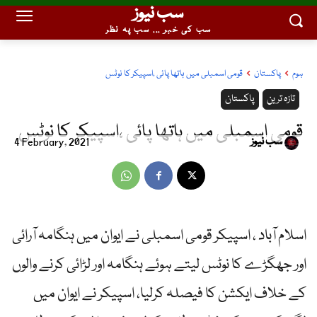
سب نیوز
سب کی خبر ... سب پہ نظر
ہوم
پاکستان
قومی اسمبلی میں ہاتھا پائی ،اسپیکر کا نوٹس
تازہ ترین
پاکستان
قومی اسمبلی میں ہاتھا پائی ،اسپیکر کا نوٹس
سب نیوز
4 February, 2021
اسلام آباد ، اسپیکر قومی اسمبلی نے ایوان میں ہنگامہ آرائی
اور جھگڑے کا نوٹس لیتے ہوئے ہنگامہ اور لڑائی کرنے والوں
کے خلاف ایکشن کا فیصلہ کرلیا، اسپیکر نے ایوان میں