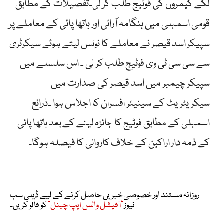
لگے کیمروں کی فوٹیج طلب کر لی۔تفصیلات کے مطابق
قومی اسمبلی میں ہنگامہ آرائی اور ہاتھا پائی کے معاملے پر
سپیکر اسد قیصر نے معاملے کا نوٹس لیتے ہوئے سیکرٹری
سے سی سی ٹی وی فوٹیج طلب کر لی ۔ اس سلسلے میں
سپیکر چیمبر میں اسد قیصر کی صدارت میں
سیکریٹریٹ کے سینیئر افسران کا اجلاس ہوا ۔ذرائع
اسمبلی کے مطابق فوٹیج کا جائزہ لینے کے بعد ہاتھا پائی
کے ذمہ دار اراکین کے خلاف کاروائی کا فیصلہ ہوگا۔
روزانہ مستند اور خصوصی خبریں حاصل کرنے کے لیے ڈیلی سب
نیوز
"آفیشل واٹس ایپ چینل"
کو فالو کریں۔