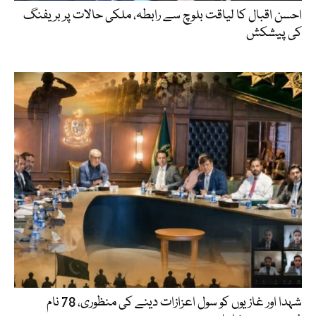
احسن اقبال کا لیاقت بلوچ سے رابطہ، ملکی حالات پر بریفنگ
کی پیشکش
شہدا اور غازیوں کو سول اعزازات دینے کی منظوری، 78 نام