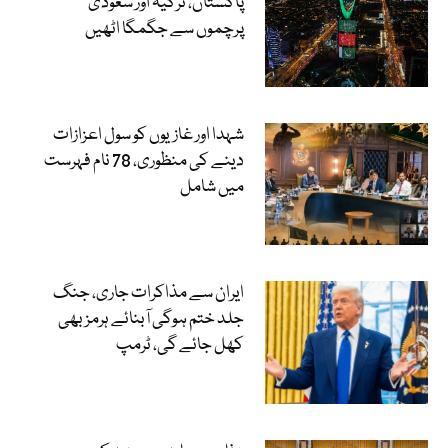
پاکستان، ترکیہ اور سعودی
پرچموں سے جگمگا اٹھیں
شہدا اور غازیوں کو سول اعزازات
دینے کی منظوری، 78 نام فہرست
میں شامل
ایران سے مذاکرات جاری، جنگ
جلد ختم ہوگی آبنائے ہرمز بھی
کھل جائے گی، ٹرمپ