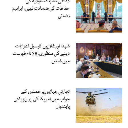
دفاعی معاہدہ سعودیہ کی
حفاظت کی ضمانت نہیں، ابراہیم
رضائی
شہدا اور غازیوں کو سول اعزازات
دینے کی منظوری، 78 نام فہرست
میں شامل
تجارتی جہازوں پر حملوں کے
جواب میں امریکا کی ایران پر نئی
پابندیاں