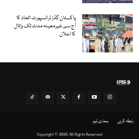
پاکستان گڈز ٹرانسپورٹ اتحاد کا
آج سے غیرمعینہ مدت تک ہڑتال
کا اعلان
رابطہ کریں
ہماری ٹیم
Copyright © 2026, All Rights Reserved