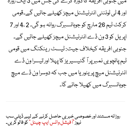
میں جنوبی افریقہ کا دورہ کرے گی جس میں 3 ایک روزہ
اور 4 ٹی ٹوئنٹی انٹرنیشنل میچز کھیلے جائیں گے۔قومی
کرکٹ ٹیم 26 مارچ کو جوہانسبرگ روانہ ہو گی۔ 2 ،4 اور 7
اپریل کو 3 ون ڈے انٹرنیشنل میچز کھیلے جائیں گے۔
جنوبی افریقہ کیخلاف جیت: ٹیسٹ رینکنگ میں قومی
ٹیم پانچویں نمبر پر آ گئیسیریز کا پہلا اور تیسرا ون ڈے
انٹرنیشنل میچ پریٹوریا میں جب کہ دوسرا ون ڈے میچ
جوہانسبرگ میں کھیلا جائے گا۔
روزانہ مستند اور خصوصی خبریں حاصل کرنے کے لیے ڈیلی سب
نیوز
"آفیشل واٹس ایپ چینل"
کو فالو کریں۔