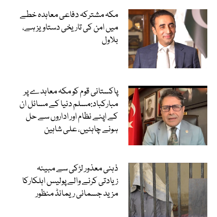
مکہ مشترکہ دفاعی معاہدہ خطے
میں امن کی تاریخی دستاویز ہے،
بلاول
پاکستانی قوم کو مکہ معاہدے پر
مبارکباد:مسلم دنیا کے مسائل ان
کے اپنے نظام اور اداروں سے حل
ہونے چاہئیں، علی شاہین
ذہنی معذور لڑکی سے مبینہ
زیادتی کرنے والے پولیس اہلکارکا
مزید جسمانی ریمانڈ منظور