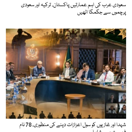
سعودی عرب کی اہم عمارتیں پاکستان، ترکیہ اور سعودی
پرچموں سے جگمگا اٹھیں
شہدا اور غازیوں کو سول اعزازات دینے کی منظوری، 78 نام