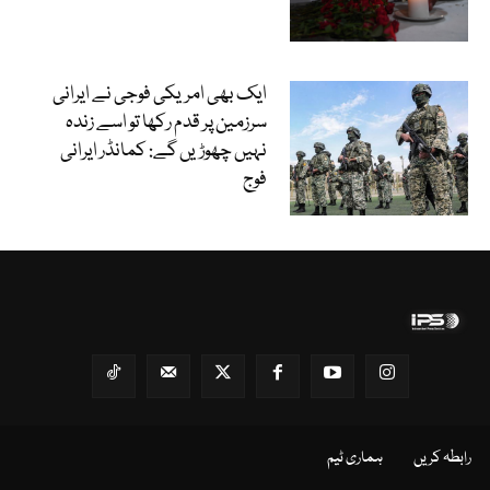
ایک بھی امریکی فوجی نے ایرانی
سرزمین پر قدم رکھا تو اسے زندہ
نہیں چھوڑیں گے: کمانڈر ایرانی
فوج
رابطہ کریں
ہماری ٹیم