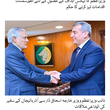
وزیراعظم کا ٹیکس اہداف کے حصول کے لئے انفورسمنٹ
اقدامات تیز کرنے کا حکم
نائب وزیراعظم و وزیر خارجہ اسحاق ڈار سے آذربائیجان کے سفیر
کی الوداعی ملاقات