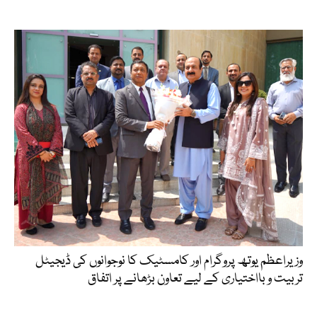
وزیراعظم یوتھ پروگرام اور کامسٹیک کا نوجوانوں کی ڈیجیٹل
تربیت و بااختیاری کے لیے تعاون بڑھانے پر اتفاق