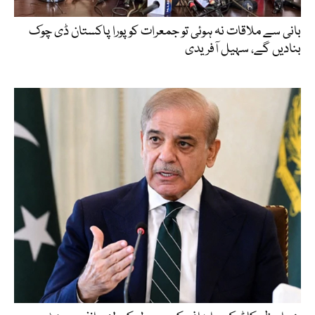
بانی سے ملاقات نہ ہوئی تو جمعرات کو پورا پاکستان ڈی چوک
بنادیں گے، سہیل آفریدی