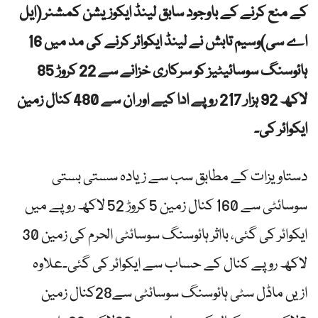
کے منع کرنے کے باوجود سابق لینڈ ایکوزیشن کمشنر (ایل
اے سی)وسیم تابش نے لینڈ ایکوائر کرنے کی مد میں 16
ہائوسنگ سوسائیٹیز کو سرکاری خزانے سے 22 کروڑ 85
لاکھ 92 ہزار 217 روپے ادا کیے اور ان سے 480 کنال زمین
ایکوائر کی۔
دستاویزات کے مطابق سب سے زیادہ سستی بستی
سوسائٹی سے 160 کنال زمین 5 کروڑ 52 لاکھ روپے میں
ایکوائر کی گئی، بااثر ہائوسنگ سوسائٹی الحرم کی زمین 30
لاکھ روپے کنال کے حساب سے ایکوائر کی گئی۔علاوہ
ازیں ماڈل سٹی ہائوسنگ سوسائٹی سے28کنال زمین