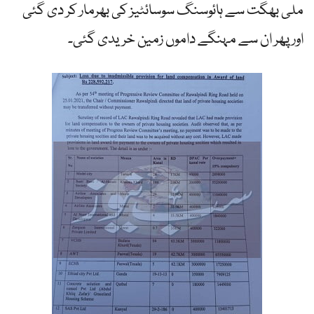
ملی بھگت سے ہائوسنگ سوسائٹیز کی بھرمار کر دی گئی
اور پھر ان سے مہنگے داموں زمین خریدی گئی۔