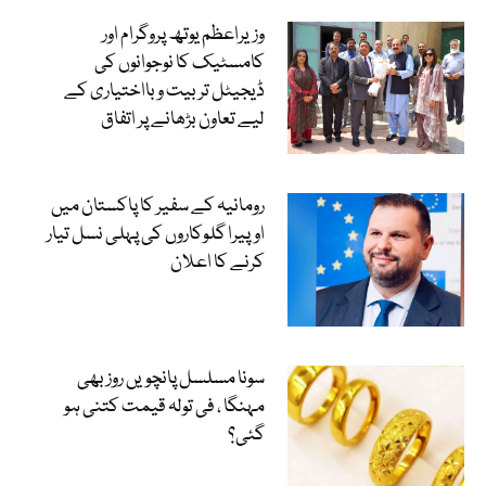
وزیراعظم یوتھ پروگرام اور
کامسٹیک کا نوجوانوں کی
ڈیجیٹل تربیت و بااختیاری کے
لیے تعاون بڑھانے پر اتفاق
رومانیہ کے سفیر کا پاکستان میں
اوپیرا گلوکاروں کی پہلی نسل تیار
کرنے کا اعلان
سونا مسلسل پانچویں روز بھی
مہنگا ، فی تولہ قیمت کتنی ہو
گئی؟