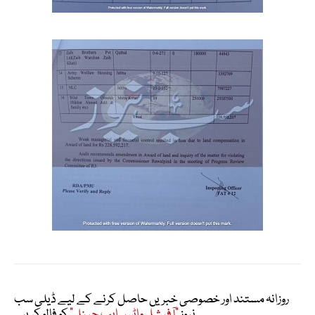
روزانہ مستند اور خصوصی خبریں حاصل کرنے کے لیے ڈیلی سب
نیوز
"آفیشل واٹس ایپ چینل"
کو فالو کریں۔