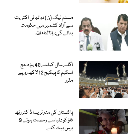
مسلم لیگ (ن) دو تہائی اکثریت
سے آزاد کشمیر میں حکومت
بنائے گی: رانا ثناء اللہ
اگلے سال کیلئے 40 روزہ حج
اسکیم کا پیکیج 12 لاکھ روپے
مقرر
پاکستان کی مدر ٹریسا ڈاکٹر رتھ
فاؤ کو دنیا سے رخصت ہوئے 9
برس بیت گئے