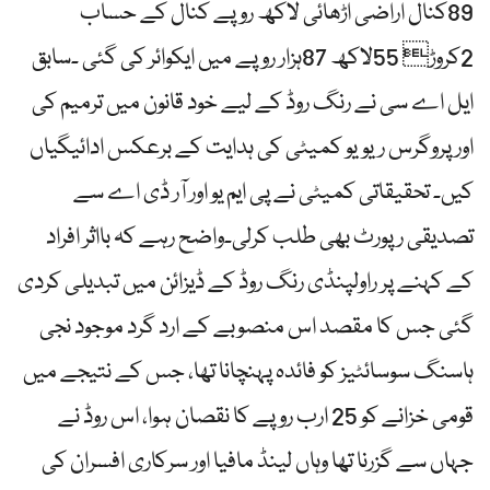
89کنال اراضی اڑھائی لاکھ روپے کنال کے حساب
2کروڑ 55لاکھ 87ہزار روپے میں ایکوائر کی گئی ۔سابق
ایل اے سی نے رنگ روڈ کے لیے خود قانون میں ترمیم کی
اور پروگرس ریویو کمیٹی کی ہدایت کے برعکس ادائیگیاں
کیں۔ تحقیقاتی کمیٹی نے پی ایم یو اور آر ڈی اے سے
تصدیقی رپورٹ بھی طلب کرلی۔واضح رہے کہ بااثر افراد
کے کہنے پر راولپنڈی رنگ روڈ کے ڈیزائن میں تبدیلی کردی
گئی جس کا مقصد اس منصوبے کے ارد گرد موجود نجی
ہاسنگ سوسائٹیز کو فائدہ پہنچانا تھا، جس کے نتیجے میں
قومی خزانے کو 25 ارب روپے کا نقصان ہوا، اس روڈ نے
جہاں سے گزرنا تھا وہاں لینڈ مافیا اور سرکاری افسران کی