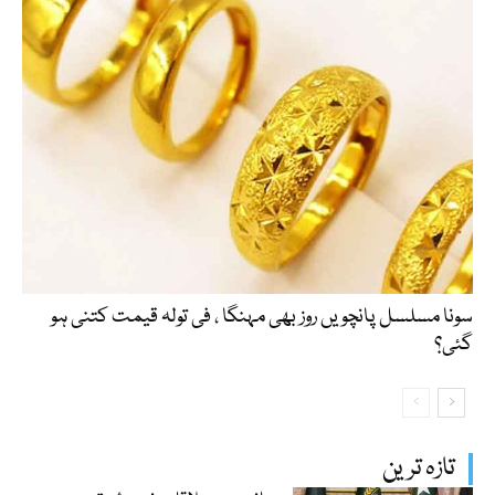
سونا مسلسل پانچویں روز بھی مہنگا ، فی تولہ قیمت کتنی ہو
گئی؟
تازہ ترین