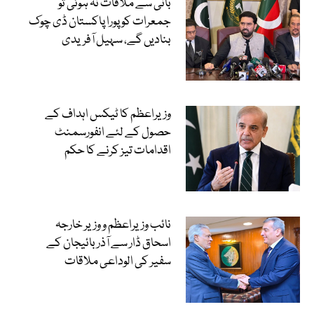
بانی سے ملاقات نہ ہوئی تو
جمعرات کو پورا پاکستان ڈی چوک
بنادیں گے، سہیل آفریدی
وزیراعظم کا ٹیکس اہداف کے
حصول کے لئے انفورسمنٹ
اقدامات تیز کرنے کا حکم
نائب وزیراعظم و وزیر خارجہ
اسحاق ڈار سے آذربائیجان کے
سفیر کی الوداعی ملاقات