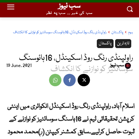
سب نیوز
سب کی خبر ... سب پہ نظر
ہوم
پاکستان
راولپنڈی رنگ روڈ اسکینڈل، 16ہائوسنگ سوسائٹیز کو نوازنے کا انکشاف
تازہ ترین
پاکستان
راولپنڈی رنگ روڈ اسکینڈل، 16ہائوسنگ
سب نیوز
19 June, 2021
سوسائٹیز کو نوازنے کا انکشاف
اسلام آباد، راولپنڈی رنگ روڈ اسکینڈل انکوائری میں اینٹی
کرپشن تحقیقاتی ٹیم نے 16ہاسنگ سوسائٹیز کو نوازنے کے
ثبوت حاصل کرلیے۔سابق کمشنر کیپٹن (ر)محمد محمود