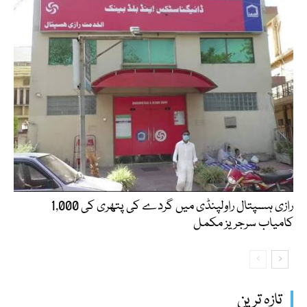
رازی ہسپتال راولپنڈی میں گردے کی پتھری کی 1,000
کامیاب سرجریز مکمل
تازہ ترین