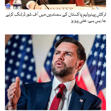
ترکش پیٹرولیم پاکستان کے سمندروں میں آف شور ڈرلنگ کرنے
جا رہی ہے: علی پرویز