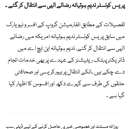
پریس کونسلر ندیم ہوتیانہ رضائے الہی سے انتقال کر گئے ۔
تفصیلات کے مطابق انفارمیشن گروپ کے افسر و نیویارک
میں سابق پریس کونسلر ندیم ہوتیانہ امریکہ میں رضائے
الہی سے انتقال کر گئے، ندیم ہوتیانہ این ایچ اے میں
ڈائریکٹر پبلک ریلیشنز کے عہدے پر بھی خدمات انجام
دے چکے ہیں ۔انکے انتقال پر بیورکریسی اور صحافتی
حلقوں کی طرف سے گہرے دکھ اور افسوس کا اظہار کیا
گیا ہے ۔
روزانہ مستند اور خصوصی خبریں حاصل کرنے کے لیے ڈیلی سب