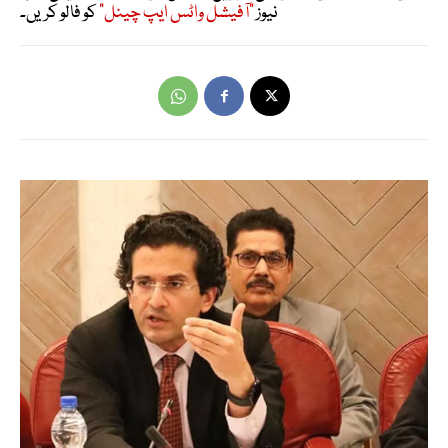
نیوز
"آفیشل واٹس ایپ چینل"
کو فالو کریں۔