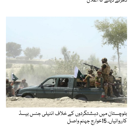
دھرنے دینے کا اعلان
بلوچستان میں دہشتگردوں کے خلاف انٹیلی جنس بیسڈ
کارروائیاں، 15خوارج جہنم واصل