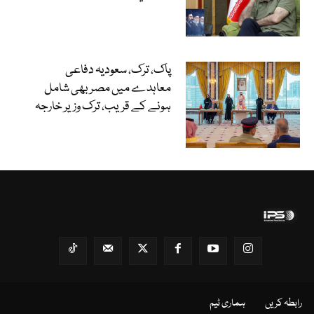
پاک، ترک، سعودیہ دفاعی
معاہدے میں مصر بھی شامل
ہونے کے قریب، ترک وزیر خارجہ
رابطہ کریں
ہماری ٹیم