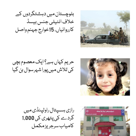
بلوچستان میں دہشتگردوں کے
خلاف انٹیلی جنس بیسڈ
کارروائیاں، 15خوارج جہنم واصل
حریم کہاں ہے؟ ایک معصوم بچی
کی تلاش میں پورا شہر سوال بن گیا
رازی ہسپتال راولپنڈی میں
گردے کی پتھری کی 1,000
کامیاب سرجریز مکمل