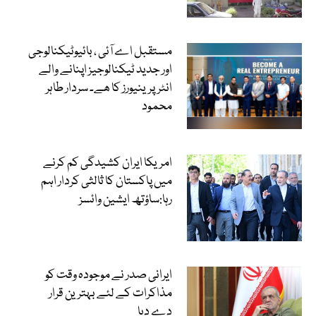
مستقبل اے آئی ، بائیوٹیکنالوجی
اور جدید ٹیکنالوجیز اپنانے والے
انٹرپرینیورز کا ھے۔ سردار طاہر
محمود
امریکا ایران کشیدگی کم کرنے
میں پاکستان کا ثالثی کردار اہم
رہا:ساؤتھ ایشین وائسز
ایرانی صدر نے موجودہ وقت کو
مذاکرات کے لئے بہترین قرار
دے دیا